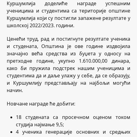
Куршумлија доделиће награде успешним
ученицима и студентима са територије општине
Куршумлија који су постигли запажене резултате у
школској 2022/2023. години.
Ценећи труд, рад и постигнуте резултате ученика
и студената, Општина је ове године издвојила
значајно већа средства из буџета у односу на
претходне године, укупно 1.610.000,00 динара,
како би пружила подстрек нашим ученицима и
студентима да и даље улажу у себе, да се образују,
и Куршумлију представљају на најбољи могући
начин.
Новчане награде ће добити:
18 студената са просечном оценом током
студија најмање 9,5;
4 ученика генерације основних и средњих