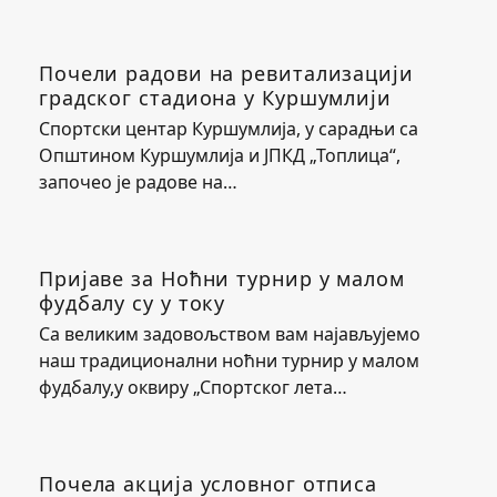
Почели радови на ревитализацији
градског стадиона у Куршумлији
Спортски центар Куршумлија, у сарадњи са
Општином Куршумлија и ЈПКД „Топлица“,
започео је радове на…
Пријаве за Ноћни турнир у малом
фудбалу су у току
Са великим задовољством вам најављујемо
наш традиционални ноћни турнир у малом
фудбалу,у оквиру „Спортског лета…
Почела акција условног отписа