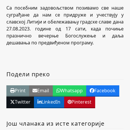
Са посебним задовољством позивамо све наше
суграђане да нам се придруже и учествују у
славској Литији и обележавању градске славе дана
27.08.2023. године од 17 сати, када почиње
празнично вечерње Богослужење и даља
дешавања по предвиђеном програму.
Подели преко
Print
Email
Whatsapp
Facebook
Twitter
LinkedIn
Pinterest
Још чланака из исте категорије