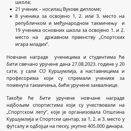
школа;
21 ученик – носилац Вукове дипломе;
8 ученика за освојено 1, 2. или 3. место на
републичком и међународном такмичењу и
19 ученика основних школа за освојено 1. и 2.
место на државном првенству „Спортских
игара младих“.
Новчане награде ученицима и студентима ће
бити свечано уручене дана 27.08.2023. године у 20
сати, у сали СО Куршумлија, а наставницима и
професорима који су спремали ученике за
поменута такмичења, биће уручене захвалнице.
Такође ће бити уручене новчане награде
најбољим спортистима који су учествовали на
„Спортском лету“, које је организовала Општина
Куршумлија и Спортски центар, за 1, 2. и 3. место у
футсалу и одбојци на песку, укупно 405.000 динара.