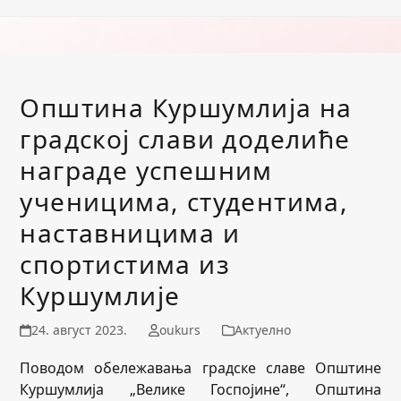
Општина Куршумлија на
градској слави доделиће
награде успешним
ученицима, студентима,
наставницима и
спортистима из
Куршумлије
24. август 2023.
oukurs
Актуелно
Поводом обележавања градске славе Општине
Куршумлија „Велике Госпојине“, Општина