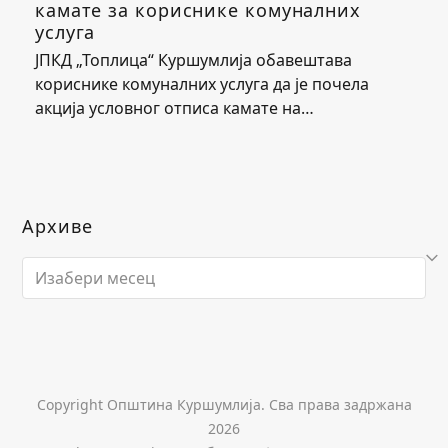
камате за кориснике комуналних
услуга
ЈПКД „Топлица“ Куршумлија обавештава
кориснике комуналних услуга да је почела
акција условног отписа камате на…
Архиве
Архиве
Copyright Општина Куршумлија. Сва права задржана
2026