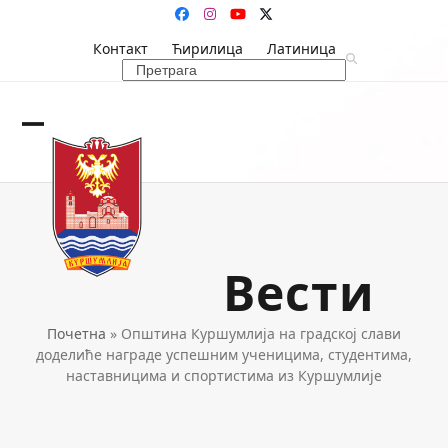
Skip
Facebook
Instagram
YouTube
Twitter
to
Контакт
Ћирилица
Латиница
content
Search
Open
Close
mobile
mobile
menu
menu
Вести
Почетна
»
Општина Куршумлија на градској слави
доделиће награде успешним ученицима, студентима,
наставницима и спортистима из Куршумлије