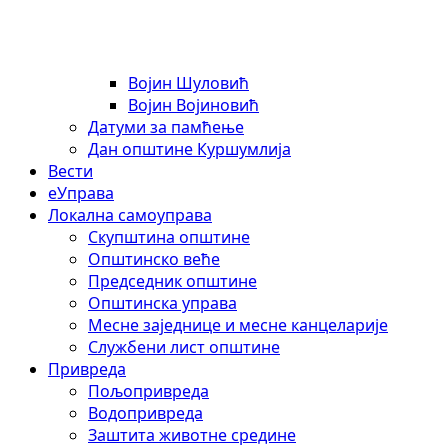
Војин Шуловић
Војин Војиновић
Датуми за памћење
Дан општине Куршумлија
Вести
еУправа
Локална самоуправа
Скупштина општине
Општинско веће
Председник општине
Општинска управа
Месне заједнице и месне канцеларије
Службени лист општине
Привреда
Пољопривреда
Водопривреда
Заштита животне средине