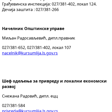
Грађевинска инспекција: 027/381-402, локал 124.
Дечија заштита : 027/381-266
Начелник Општинске управе
Миљан Радосављевић, дипл.правник
027/381-652, 027/381-402, локал 107
nacelnik@kursumlija.ls.gov.rs
Шеф одељења за привреду и локални економски
развој
Снежана Радовић, дипл. ецц
027/381-584
privreda@kursumlija.ls.gov.rs