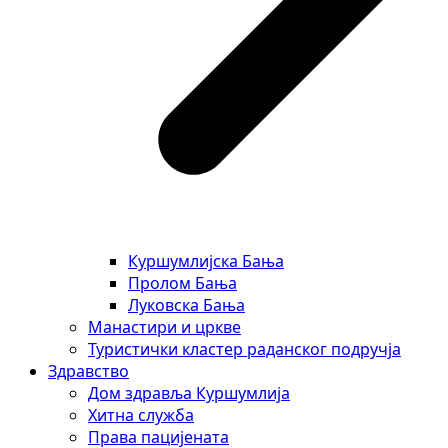
Куршумлијска Бања
Пролом Бања
Луковска Бања
Манастири и цркве
Туристички кластер раданског подручја
Здравство
Дом здравља Куршумлија
Хитна служба
Права пацијената