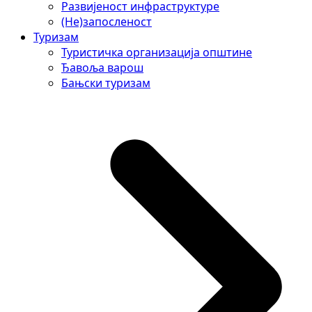
Развијеност инфраструктуре
(Не)запосленост
Туризам
Туристичка организација општине
Ђавоља варош
Бањски туризам