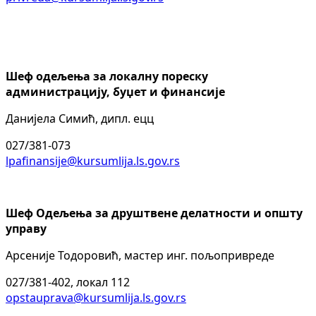
Шеф одељења за локалну пореску
администрацију, буџет и финансије
Данијела Симић, дипл. ецц
027/381-073
lpafinansije@kursumlija.ls.gov.rs
Шеф Одељења за друштвене делатности и општу
управу
Арсеније Тодоровић, мастер инг. пољопривреде
027/381-402, локал 112
opstauprava@kursumlija.ls.gov.rs