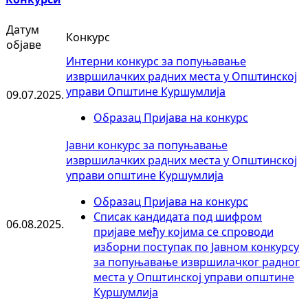
Датум
Конкурс
објаве
Интерни конкурс за попуњавање
извршилачких радних места у Општинској
управи Општине Куршумлија
09.07.2025.
Образац Пријава на конкурс
Јавни конкурс за попуњавање
извршилачких радних места у Општинској
управи општине Куршумлија
Образац Пријава на конкурс
Списак кандидата под шифром
06.08.2025.
пријаве међу којима се спроводи
изборни поступак по Јавном конкурсу
за попуњавање извршилачког радног
места у Општинској управи општине
Куршумлија