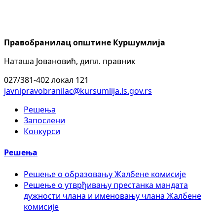
Правобранилац општине Куршумлија
Наташа Јовановић, дипл. правник
027/381-402 локал 121
javnipravobranilac@kursumlija.ls.gov.rs
Решења
Запослени
Конкурси
Решења
Решење о образовању Жалбене комисије
Решење о утврђивању престанка мандата
дужности члана и именовању члана Жалбене
комисије