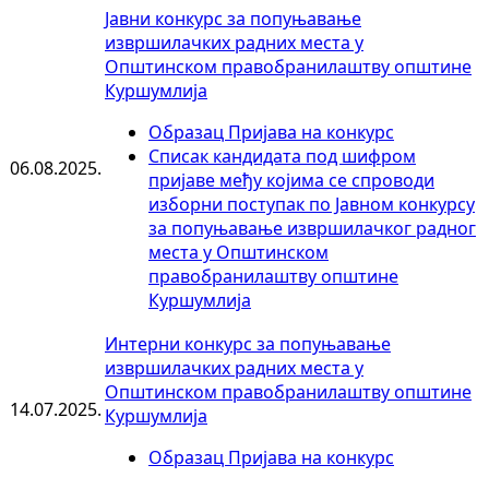
Јавни конкурс за попуњавање
извршилачких радних места у
Општинском правобранилаштву општине
Куршумлија
Образац Пријава на конкурс
Списак кандидата под шифром
06.08.2025.
пријаве међу којима се спроводи
изборни поступак по Јавном конкурсу
за попуњавање извршилачког радног
места у Општинском
правобранилаштву општине
Куршумлија
Интерни конкурс за попуњавање
извршилачких радних места у
Општинском правобранилаштву општине
14.07.2025.
Куршумлија
Образац Пријава на конкурс