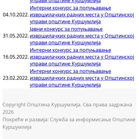
управи општине Куршумлија
Интерни конкурс за попуњавање
04.10.2022.
извршилачких радних места у Општинској
управи општине Куршумлија
Јавни конкурс за попуњавање
31.05.2022.
извршилачких радних места у Општинској
управи општине Куршумлија
Интерни конкурс за попуњавање
16.05.2022.
извршилачких радних места у Општинској
управи општине Куршумлија
Интерни конкурс за попуњавање
23.02.2022.
извршилачких радних места у Општинској
управи општине Куршумлија
Copyright Општина Куршумлија. Сва права задржана
2026
Покреће и развија: Служба за информисање Општине
Куршумлија