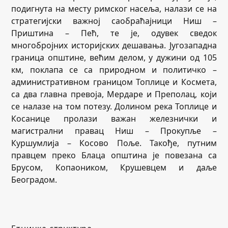
подигнута на месту римског насеља, налази се на
стратегијски важној саобраћајници Ниш –
Приштина – Пећ, те је, одувек сведок
многобројних историјских дешавања. Југозападна
граница општине, већим делом, у дужини од 105
км, поклапа се са природном и политичко –
административном границом Топлице и Космета,
са два главна превоја, Мердаре и Преполац, који
се налазе на том потезу. Долином река Топлице и
Косанице пролази важан железнички и
магистрални правац Ниш – Прокупље –
Куршумлија – Косово Поље. Такође, путним
правцем преко Блаца општина је повезана са
Брусом, Копаоником, Крушевцем и даље
Београдом.