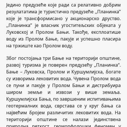
Једино предузеће које ради са релативно добрим
резулататима је туристичко предузеће ‚‚Планинка’’
које је трансформисано у акционарско друство.
‚‚Планинка’’ је власник угоститељских објеката у
Луковској и Пролом Бањи. Такође, експлоатише
воду из Пролом бање, пакује и успешно пласира
на тржиште као Пролом воду.
Због постојања три Бање на територији општине,
развој туризма је поверен предузећу „Планинка“.
Бање – Луковска, Пролом и Куршумлијска, богате
су изворима лековитих вода. Чувена Пролом вода
се пуни и пакује у Пролом Бањи и дистрибуира
широм земље и извози у више земаља.
Куршумлијска Бања, по завршеним испитивањима
геотермалних вода, сврстава се у круг бања са
највећим бројем различитих лековитих вода. На
територији општине се налази јединствена
природна реткост, геоморфолошки феномен у