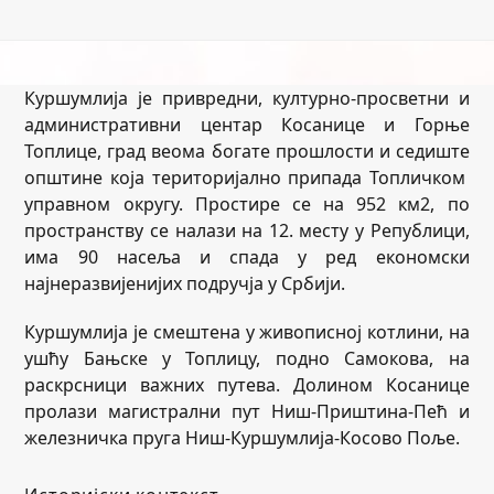
Куршумлија је привредни, културно-просветни и
административни центар Косанице и Горње
Топлице, град веома богате прошлости и седиште
општине која територијално припада Топличком
управном округу. Простире се на 952 км2, по
пространству се налази на 12. месту у Републици,
има 90 насеља и спада у ред економски
најнеразвијенијих подручја у Србији.
Куршумлија je смештена у живописној котлини, на
ушћу Бањске у Топлицу, подно Самокова, на
раскрсници важних путева. Долином Косанице
пролази магистрални пут Ниш-Приштина-Пећ и
железничка пруга Ниш-Куршумлија-Косово Поље.