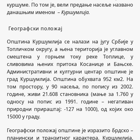
куршуме. По том је, вели предање насеље названо
данашњим именом –
Куршумлија.
Географски положај
Општина Куршумлија се налази на југу Србије у
Топличком округу, а њена територија је углавном
смештена у горњем току реке Топлице, у
сливовима њених притока Косанице и Бањске.
Административни и културни центар општине је
град Куршумлија. Општина обухвата 952 км2. На
том простору, у 90 насеља, по попису из 2002.
године, живи 21.608 становника (мање за 1.760 у
односу на попис из 1991. године – негативан
природни прираштај: -127 на 1000), од којих око
15000 у граду.
Географски положај општине је изразито брдско –
планински и транзитног карактера. Куршумлија,