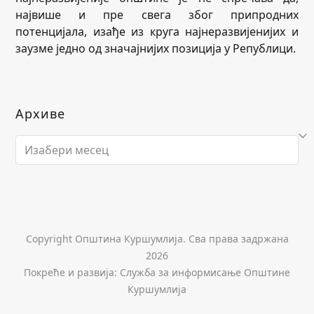
највише и пре свега због припродних
потенцијала, изађе из круга најнеразвијенијих и
заузме једно од значајнијих позиција у Републици.
Архиве
Архиве
Copyright Општина Куршумлија. Сва права задржана
2026
Покреће и развија: Служба за информисање Општине
Куршумлија