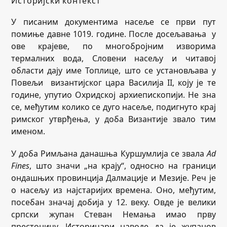
Историјски контекст
У писаним документима насеље се први пут
помиње давне 1019. године. После досељавања у
ове крајеве, по многобројним изворима
термалних вода, Словени насељу и читавој
области дају име Топлице, што се установљава у
Повељи византијског цара Василија II, коју је те
године, упутио Охридској архиепископији. Не зна
се, међутим колико се дуго насеље, подигнуто крај
римског утврђења, у доба Византије звало тим
именом.
У доба Римљана данашња Куршумлија се звала
Ad
Fines
, што значи „на крају“, односно на граници
ондашњих провинција Далмације и Мезије. Реч је
о насељу из најстаријих времена. Оно, међутим,
посебан значај добија у 12. веку. Овде је велики
српски жупан Стеван Немања имао прву
престоницу. Историчари наводе да је жупанов