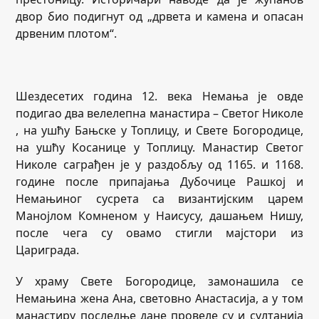
двор био подигнут од „дрвета и камена и опасан
дрвеним плотом“.
Шездесетих година 12. века Немања је овде
подигао два велелепна манастира – Светог Николе
, на ушћу Бањске у Топлицу, и Свете Богородице,
на ушћу Косанице у Топлицу. Манастир Светог
Николе саграђен је у раздобљу од 1165. и 1168.
године после припајања Дубочице Рашкој и
Немањиног сусрета са византијским царем
Манојлом Комненом у Наисусу, дашањем Нишу,
после чега су овамо стигли мајстори из
Цариграда.
У храму Свете Богородице, замонашила се
Немањина жена Ана, световно Анастасија, а у том
манастиру последње дане провеле су и султанија