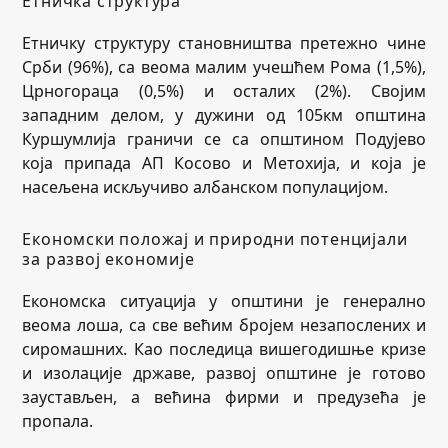
Етничка структура
Етничку структуру становништва претежно чине
Срби (96%), са веома малим учешћем Рома (1,5%),
Црногораца (0,5%) и осталих (2%). Својим
западним делом, у дужини од 105км општина
Куршумлија граничи се са општином Подујево
која припада АП Косово и Метохија, и која је
насељена искључиво албанском популацијом.
Економски положај и природни потенцијали
за развој економије
Економска ситуација у општини је генерално
веома лоша, са све већим бројем незапослених и
сиромашних. Као последица вишегодишње кризе
и изолације државе, развој општине је готово
заустављен, а већина фирми и предузећа је
пропала.