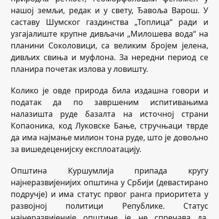
нашој земљи, редак и у свету, Ђавоља Варош. У
саставу Шумског газдинства „Топлица“ ради и
узгајалиште крупне дивљачи „Милошева вода“ на
планини Соколовици, са великим бројем јелена,
дивљих свиња и муфлона. За нередни период се
планира почетак излова у ловишту.
Колико је овде природа била издашна говори и
податак да по завршеним испитивањима
налазишта руде базалта на источној страни
Копаоника, код Луковске Бање, стручњаци тврде
да има најмање милион тона руде, што је довољно
за вишедеценијску експлоатацију.
Општина Куршумлија припада кругу
најнеразвијенијих општина у Србији (девастирано
подручје) и има статус првог ранга приоритета у
развојној политици Републике. Статус
најнеразвијеније општине је не спречава да,