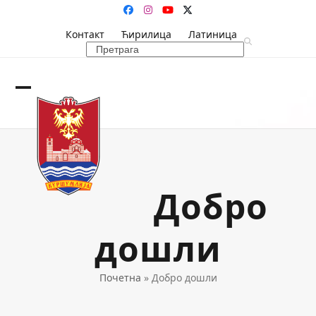
Skip
Facebook
Instagram
YouTube
Twitter
to
Контакт
Ћирилица
Латиница
content
Search
Open
Close
mobile
mobile
menu
menu
Добро
дошли
Почетна
»
Добро дошли