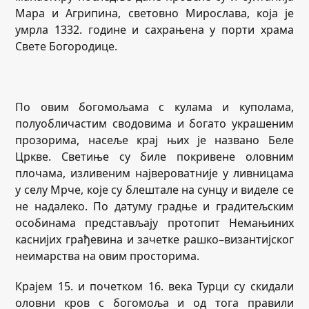
Мара и Агрипина, световно Мирослава, која је
умрла 1332. године и сахрањена у порти храма
Свете Богородице.
По овим богомољама с кулама и куполама,
полуобличастим сводовима и богато украшеним
прозорима, насеље крај њих је названо Беле
Цркве. Светиње су биле покривене оловним
плочама, изливеним највероватније у ливницама
у селу Мрче, које су блештале на сунцу и виделе се
не надалеко. По датуму градње и градитељским
особинама представљају протопит Немањиних
каснијих грађевина и зачетке рашко–византијског
неимарства на овим просторима.
Крајем 15. и почетком 16. века Турци су скидали
оловни кров с богомоља и од тога правили