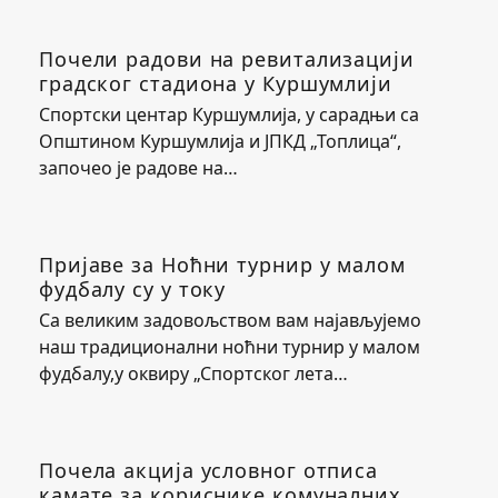
Почели радови на ревитализацији
градског стадиона у Куршумлији
Спортски центар Куршумлија, у сарадњи са
Општином Куршумлија и ЈПКД „Топлица“,
започео је радове на…
Пријаве за Ноћни турнир у малом
фудбалу су у току
Са великим задовољством вам најављујемо
наш традиционални ноћни турнир у малом
фудбалу,у оквиру „Спортског лета…
Почела акција условног отписа
камате за кориснике комуналних