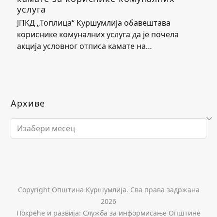
услуга
ЈПКД „Топлица“ Куршумлија обавештава
кориснике комуналних услуга да је почела
акција условног отписа камате на…
Архиве
Архиве
Copyright Општина Куршумлија. Сва права задржана
2026
Покреће и развија: Служба за информисање Општине