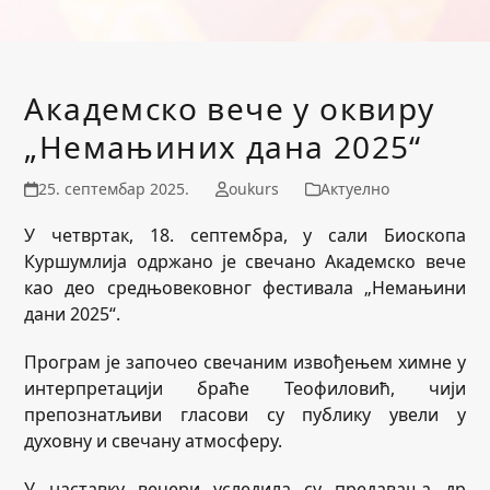
Академско вече у оквиру
„Немањиних дана 2025“
25. септембар 2025.
oukurs
Актуелно
У четвртак, 18. септембра, у сали Биоскопа
Куршумлија одржано је свечано Академско вече
као део средњовековног фестивала „Немањини
дани 2025“.
Програм је започео свечаним извођењем химне у
интерпретацији браће Теофиловић, чији
препознатљиви гласови су публику увели у
духовну и свечану атмосферу.
У наставку вечери уследила су предавања др