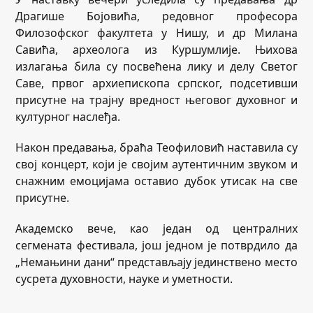
Драгише Бојовића, редовног професора
Филозофског факултета у Нишу, и др Милана
Савића, археолога из Куршумлије. Њихова
излагања била су посвећена лику и делу Светог
Саве, првог архиепископа српског, подсетивши
присутне на трајну вредност његовог духовног и
културног наслеђа.
Након предавања, браћа Теофиловић наставила су
свој концерт, који је својим аутентичним звуком и
снажним емоцијама оставио дубок утисак на све
присутне.
Академско вече, као један од централних
сегмената фестивала, још једном је потврдило да
„Немањини дани“ представљају јединствено место
сусрета духовности, науке и уметности.