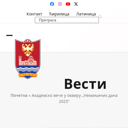
Skip
Facebook
Instagram
YouTube
Twitter
to
Контакт
Ћирилица
Латиница
content
Search
Open
Close
mobile
mobile
menu
menu
Вести
Почетна
»
Академско вече у оквиру „Немањиних дана
2025“