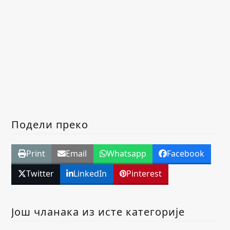
Подели преко
Print
Email
Whatsapp
Facebook
Twitter
LinkedIn
Pinterest
Још чланака из исте категорије