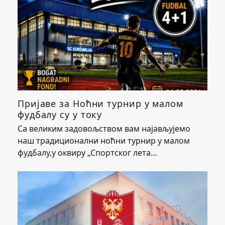
Пријаве за Ноћни турнир у малом
фудбалу су у току
Са великим задовољством вам најављујемо
наш традиционални ноћни турнир у малом
фудбалу,у оквиру „Спортског лета…