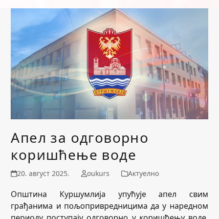
Апел за одговорно
коришћење воде
20. август 2025.
oukurs
Актуелно
Општина Куршумлија упућује апел свим
грађанима и пољопривредницима да у наредном
периоду поступају одговорно у коришћењу воде,