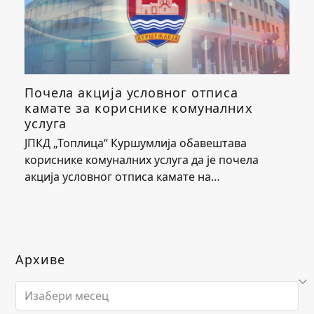
Почела акција условног отписа
камате за кориснике комуналних
услуга
ЈПКД „Топлица“ Куршумлија обавештава
кориснике комуналних услуга да је почела
акција условног отписа камате на…
Архиве
Архиве