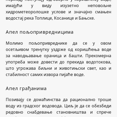
имајући у виду изузетно неповољне
хидрометеоролошке услове и значајно смањен
водостај река Топлице, Косанице и Бањске.
Апел пољопривредницима
Молимо пољопривреднике да се у овом
осетљивом тренутку уздрже од коришћења воде
за наводњавање ораница и башти. Прекомерна
употреба може довести до прекида водотокова,
што угрожава биљни и животињски свет, као и
стабилност самих извора пијаће воде.
Апел грађанима
Позивају се домаћинства да рационално троше
воду из градског водовода. Циљ је да се обезбеди
редовно снабдевање становништва и спрече