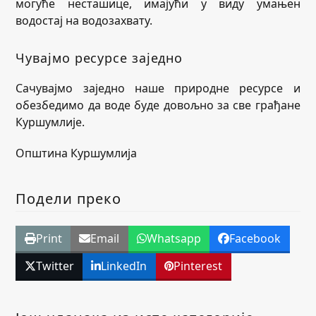
могуће несташице, имајући у виду умањен
водостај на водозахвату.
Чувајмо ресурсе заједно
Сачувајмо заједно наше природне ресурсе и
обезбедимо да воде буде довољно за све грађане
Куршумлије.
Општина Куршумлија
Подели преко
Print
Email
Whatsapp
Facebook
Twitter
LinkedIn
Pinterest