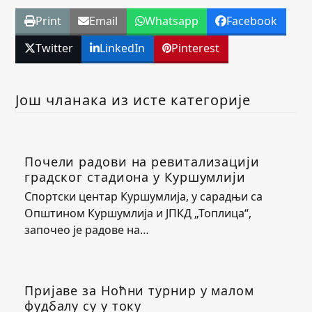
Print
Email
Whatsapp
Facebook
Twitter
LinkedIn
Pinterest
Још чланака из исте категорије
Почели радови на ревитализацији
градског стадиона у Куршумлији
Спортски центар Куршумлија, у сарадњи са
Општином Куршумлија и ЈПКД „Топлица“,
започео је радове на…
Пријаве за Ноћни турнир у малом
фудбалу су у току