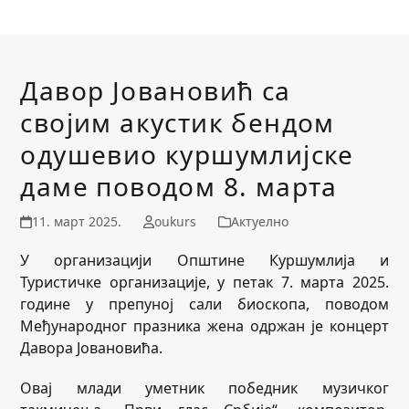
Давор Јовановић са
својим акустик бендом
одушевио куршумлијске
даме поводом 8. марта
11. март 2025.
oukurs
Актуелно
У организацији Општине Куршумлија и
Туристичке организације, у петак 7. марта 2025.
године у препуној сали биоскопа, поводом
Међународног празника жена одржан је концерт
Давора Јовановића.
Овај млади уметник победник музичког