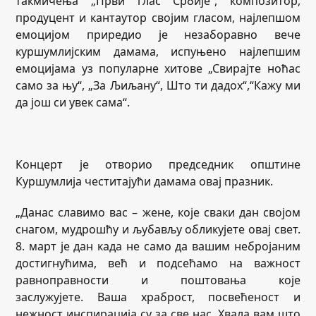
такмичења „Први глас Србије“, композитор,
продуцент и кантаутор својим гласом, најлепшом
емоцијом приредио је незаборавно вече
куршумлијским дамама, испуњено најлепшим
емоцијама уз популарне хитове „Свирајте ноћас
само за њу“, „За Љиљану“, Што ти дадох“,“Кажу ми
да још си увек сама“.
Концерт је отворио председник општине
Куршумлија честитајући дамама овај празник.
„Данас славимо вас – жене, које сваки дан својом
снагом, мудрошћу и љубављу обликујете овај свет.
8. март је дан када не само да вашим небројаним
достигнућима, већ и подсећамо на важност
равноправности и поштовања које
заслужујете. Ваша храброст, посвећеност и
нежност инспирација су за све нас. Хвала вам што