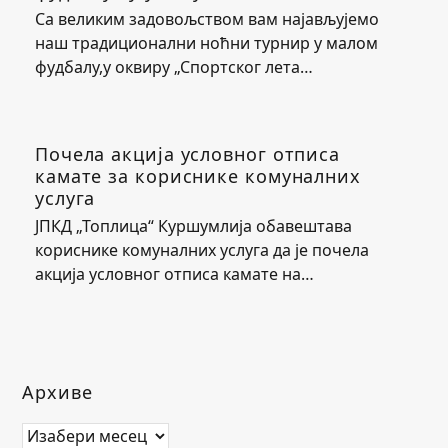
Са великим задовољством вам најављујемо
наш традиционални ноћни турнир у малом
фудбалу,у оквиру „Спортског лета…
Почела акција условног отписа
камате за кориснике комуналних
услуга
ЈПКД „Топлица“ Куршумлија обавештава
кориснике комуналних услуга да је почела
акција условног отписа камате на…
Архиве
Архиве