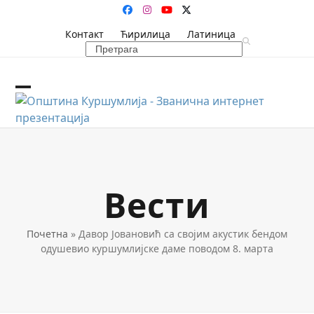
Skip
Facebook
Instagram
YouTube
Twitter
to
Контакт
Ћирилица
Латиница
content
Search
Open
Close
mobile
mobile
menu
menu
Вести
Почетна
»
Давор Јовановић са својим акустик бендом
одушевио куршумлијске даме поводом 8. марта