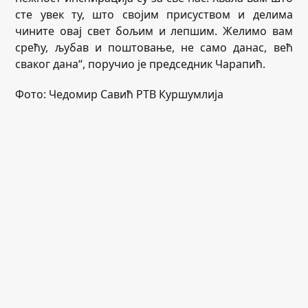
сте увек ту, што својим присуством и делима
чините овај свет бољим и лепшим. Желимо вам
срећу, љубав и поштовање, не само данас, већ
сваког дана“, поручио је председник Чарапић.
Фото: Чедомир Савић РТВ Куршумлија