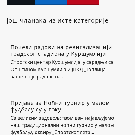
Још чланака из исте категорије
Почели радови на ревитализацији
градског стадиона у Куршумлији
Спортски центар Куршумлија, у сарадњи са
Општином Куршумлија и ЈПКД „Топлица“,
започео је радове на…
Пријаве за Ноћни турнир у малом
фудбалу су у току
Са великим задовољством вам најављујемо
наш традиционални ноћни турнир у малом
фудбалу,у оквиру „Спортског лета…