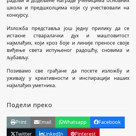
радови и додељене награде ученицима основних
школа и предшколцима који су учествовали на
конкурсу.
Изложба представља још једну прилику да се
истакне стваралачки дух и маштовитост
најмлађих, који кроз боје и линије преносе своје
виђење света испуњеног радошћу, сновима и
љубављу.
Позивамо све грађане да посете изложбу и
уживају у креативности и инспирацији наших
најмлађих уметника.
Подели преко
Print
Email
Whatsapp
Facebook
Twitter
LinkedIn
Pinterest