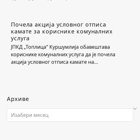
Почела акција условног отписа
камате за кориснике комуналних
услуга
ЈПКД „Топлица“ Куршумлија обавештава
кориснике комуналних услуга да је почела
акција условног отписа камате на…
Архиве
Архиве