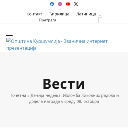
Skip
Facebook
Instagram
YouTube
Twitter
to
Контакт
Ћирилица
Латиница
content
Search
Open
Close
mobile
mobile
menu
menu
Вести
Почетна
»
Дечија недеља: Изложба ликовних радова и
додела награда у среду 08. октобра