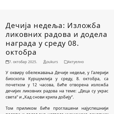
Дечија недеља: Изложба
ликовних радова и додела
награда у среду 08.
октобра
7. октобар 2025.
oukurs
Актуелно
У оквиру обележавања Дечије недеље, у Галерији
биоскопа Куршумлија у среду, 8. октобра, са
почетком у 12 часова, биће отворена изложба
дечијих ликовних радова на теме: „Деца су украс
света“ и „Кад снови крила добију“.
Том приликом биће проглашени најуспешнији