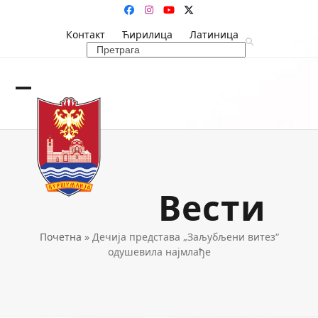
Skip
Facebook
Instagram
YouTube
Twitter
to
Контакт
Ћирилица
Латиница
content
Search
Open
Close
mobile
mobile
menu
menu
Вести
Почетна
»
Дечија представа „Заљубљени витез“
одушевила најмлађе