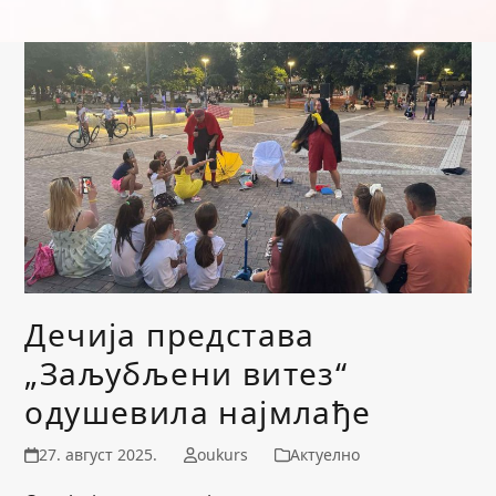
Дечија представа
„Заљубљени витез“
одушевила најмлађе
27. август 2025.
oukurs
Актуелно