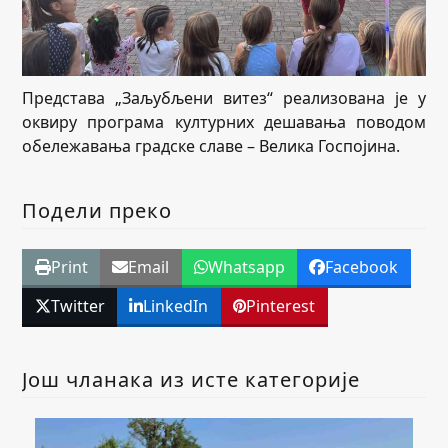
Представа „Заљубљени витез“ реализована је у
оквиру програма културних дешавања поводом
обележавања градске славе – Велика Госпојина.
Подели преко
Print
Email
Whatsapp
Facebook
Twitter
LinkedIn
Pinterest
Још чланака из исте категорије