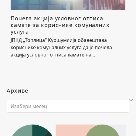
Почела акција условног отписа
камате за кориснике комуналних
услуга
ЈПКД „Топлица“ Куршумлија обавештава
кориснике комуналних услуга да је почела
акција условног отписа камате на…
Архиве
Архиве