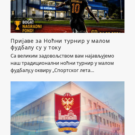
Пријаве за Ноћни турнир у малом
фудбалу су у току
Са великим задовољством вам најављујемо
наш традиционални ноћни турнир у малом
фудбалу,у оквиру „Спортског лета…