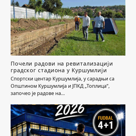
Почели радови на ревитализацији
градског стадиона у Куршумлији
Спортски центар Куршумлија, у сарадњи са
Општином Куршумлија и ЈПКД „Топлица“,
започео је радове на…