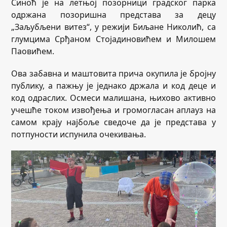
Синоћ је на летњој позорници градског парка
одржана позоришна представа за децу
„Заљубљени витез“, у режији Биљане Николић, са
глумцима Срђаном Стојадиновићем и Милошем
Паовићем.
Ова забавна и маштовита прича окупила је бројну
публику, а пажњу је једнако држала и код деце и
код одраслих. Осмеси малишана, њихово активно
учешће током извођења и громогласан аплауз на
самом крају најбоље сведоче да је представа у
потпуности испунила очекивања.