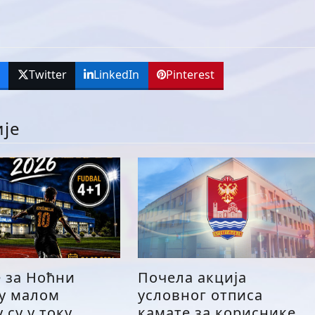
k
Twitter
LinkedIn
Pinterest
ије
е за Ноћни
Почела акција
 у малом
условног отписа
 су у току
камате за кориснике