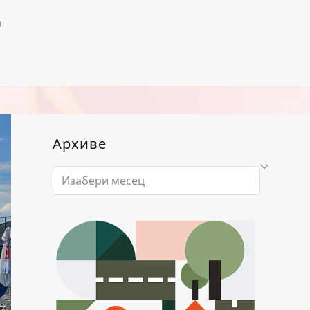
а
Архиве
Архиве