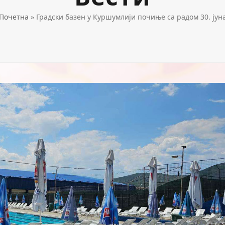
Почетна
»
Градски базен у Куршумлији почиње са радом 30. јун