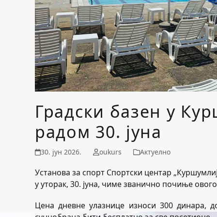
Градски базен у Ку
радом 30. јуна
30. јун 2026.
oukurs
Актуелно
Установа за спорт Спортски центар „Куршумли
у уторак, 30. јуна, чиме званично почиње ово
Цена дневне улазнице износи 300 динара, д