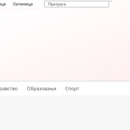
Search
ица
Латиница
равство
Образовање
Спорт