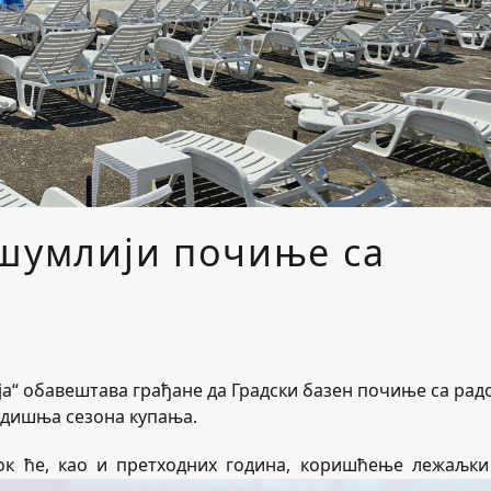
ршумлији почиње са
ја“ обавештава грађане да Градски базен почиње са рад
годишња сезона купања.
ок ће, као и претходних година, коришћење лежаљки