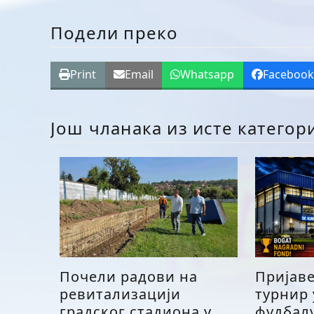
Подели преко
Print
Email
Whatsapp
Faceboo
Још чланака из исте категор
Почели радови на
Пријав
ревитализацији
турнир
градског стадиона у
фудбалу