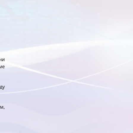
ни
ме
ду
м,