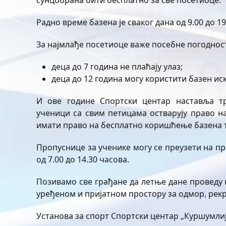
сунцобрана бити бесплатно за све посетиоце.
Радно време базена је сваког дана од 9.00 до 19
За најмлађе посетиоце важе посебне погоднос
деца до 7 година не плаћају улаз;
деца до 12 година могу користити базен и
И ове године Спортски центар наставља тр
ученици са свим петицама остварују право н
имати право на бесплатно коришћење базена т
Пропуснице за ученике могу се преузети на пр
од 7.00 до 14.30 часова.
Позивамо све грађане да летње дане проведу 
уређеном и пријатном простору за одмор, рек
Установа за спорт Спортски центар „Куршумлиј