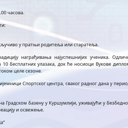
.00 часова.
ти:
скључиво у пратњи родитеља или старатеља.
адицију награђивања најуспешнијих ученика. Одлич
а 10 бесплатних улазака, док ће носиоци Вукове дипло
оком целе сезоне.
ијемници Спортског центра, сваког радног дана у перио
на Градском базену у Куршумлији, уживајући у безбедно
реацију и освежење.
а“