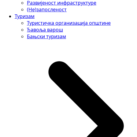
Развијеност инфраструктуре
(Не)запосленост
Туризам
Туристичка организација општине
Ђавоља варош
Бањски туризам