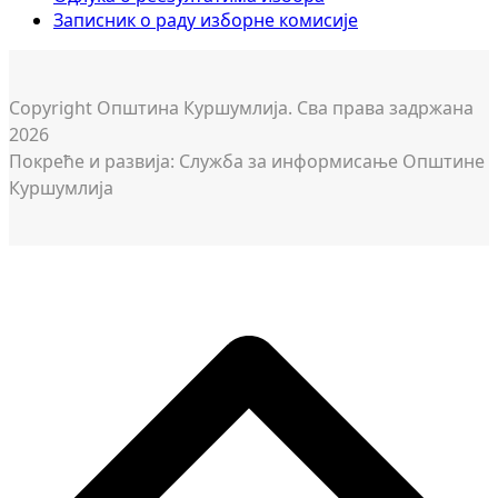
Записник о раду изборне комисије
Copyright Општина Куршумлија. Сва права задржана
2026
Покреће и развија: Служба за информисање Општине
Куршумлија