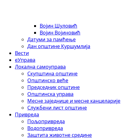
Војин Шуловић
Војин Војиновић
Датуми за памћење
Дан општине Куршумлија
Вести
еУправа
Локална самоуправа
Скупштина општине
Општинско веће
Председник општине
Општинска управа
Месне заједнице и месне канцеларије
Службени лист општине
Привреда
Пољопривреда
Водопривреда
Заштита животне средине