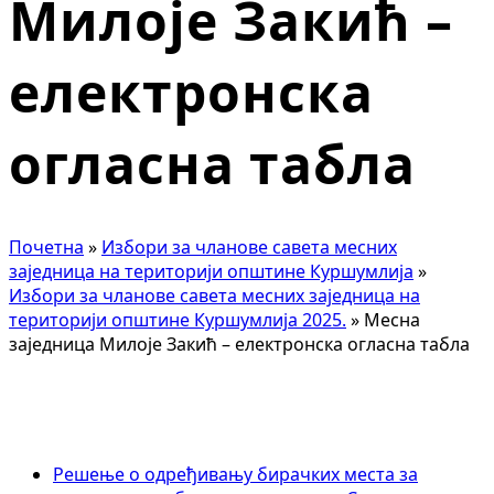
Милоје Закић –
електронска
огласна табла
Почетна
»
Избори за чланове савета месних
заједница на територији општине Куршумлија
»
Избори за чланове савета месних заједница на
територији општине Куршумлија 2025.
»
Месна
заједница Милоје Закић – електронска огласна табла
Решење о одређивању бирачких места за