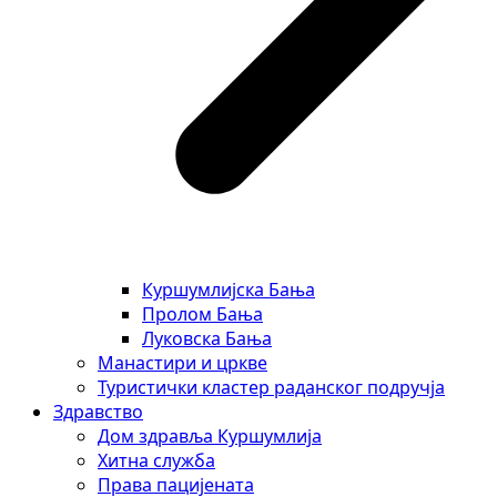
Куршумлијска Бања
Пролом Бања
Луковска Бања
Манастири и цркве
Туристички кластер раданског подручја
Здравство
Дом здравља Куршумлија
Хитна служба
Права пацијената