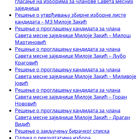
гласање на изборима за чланове Савета месних
заједница
Решење о утврђивању збирне изборне листе
кандидата – МЗ Милоје Закић
Решење о проглашењу кандидата за члана
Савета месне заједнице Милоје Закић – Милош
Мартиновић
Решење о проглашењу кандидата за члана
Савета месне заједнице Милоје Закић – Љубо
Краговић
Решење о проглашењу кандидата за члана
Савета месне заједнице Милоје Закић – Миливоје
Јовић
Решење о проглашењу кандидата за члана
Савета месне заједнице Милоје Закић – Горан
Нововић
Решење о проглашењу кандидата за члана
Савета месне заједнице Милоје Закић – Драган
Видић
Решење о закључењу бирачког списка
Одлука о реезултатима избора