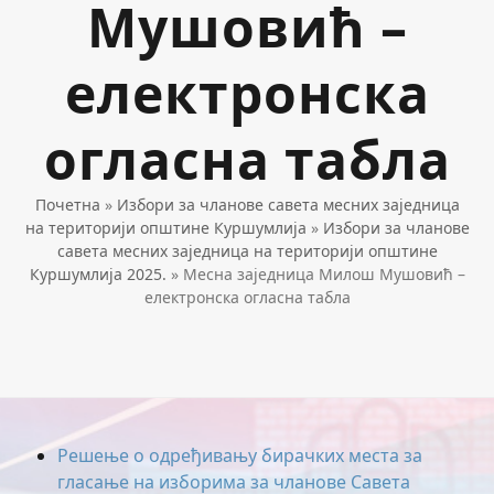
Мушовић –
електронска
огласна табла
Почетна
»
Избори за чланове савета месних заједница
на територији општине Куршумлија
»
Избори за чланове
савета месних заједница на територији општине
Куршумлија 2025.
»
Месна заједница Милош Мушовић –
електронска огласна табла
Решење о одређивању бирачких места за
гласање на изборима за чланове Савета