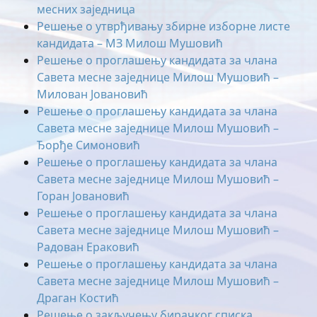
месних заједница
Решење о утврђивању збирне изборне листе
кандидата – МЗ Милош Мушовић
Решење о проглашењу кандидата за члана
Савета месне заједнице Милош Мушовић –
Милован Јовановић
Решење о проглашењу кандидата за члана
Савета месне заједнице Милош Мушовић –
Ђорђе Симоновић
Решење о проглашењу кандидата за члана
Савета месне заједнице Милош Мушовић –
Горан Јовановић
Решење о проглашењу кандидата за члана
Савета месне заједнице Милош Мушовић –
Радован Ераковић
Решење о проглашењу кандидата за члана
Савета месне заједнице Милош Мушовић –
Драган Костић
Решење о закључењу бирачког списка