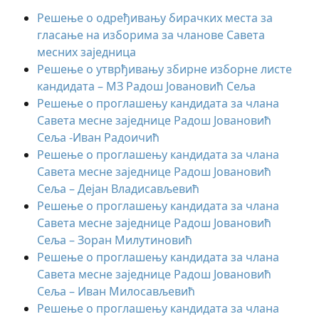
Решење о одређивању бирачких места за
гласање на изборима за чланове Савета
месних заједница
Решење о утврђивању збирне изборне листе
кандидата – МЗ Радош Јовановић Сеља
Решење о проглашењу кандидата за члана
Савета месне заједнице Радош Јовановић
Сеља -Иван Радоичић
Решење о проглашењу кандидата за члана
Савета месне заједнице Радош Јовановић
Сеља – Дејан Владисављевић
Решење о проглашењу кандидата за члана
Савета месне заједнице Радош Јовановић
Сеља – Зоран Милутиновић
Решење о проглашењу кандидата за члана
Савета месне заједнице Радош Јовановић
Сеља – Иван Милосављевић
Решење о проглашењу кандидата за члана