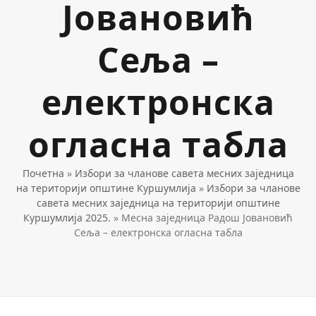
Јовановић
Сеља –
електронска
огласна табла
Почетна
»
Избори за чланове савета месних заједница
на територији општине Куршумлија
»
Избори за чланове
савета месних заједница на територији општине
Куршумлија 2025.
»
Месна заједница Радош Јовановић
Сеља – електронска огласна табла