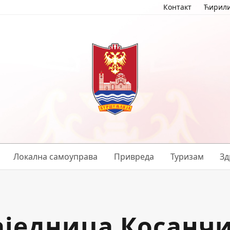
Контакт
Ћирил
Локална самоуправа
Привреда
Туризам
Зд
аједница Косанчи