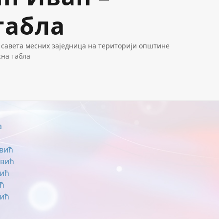
табла
 савета месних заједница на територији општине
сна табла
а
овић
овић
вић
ић
вић