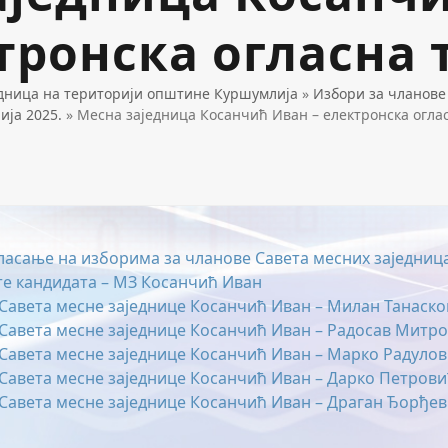
тронска огласна 
едница на територији општине Куршумлија
»
Избори за чланове
ја 2025.
»
Месна заједница Косанчић Иван – електронска огла
ласање на изборима за чланове Савета месних заједниц
е кандидата – МЗ Косанчић Иван
Савета месне заједнице Косанчић Иван – Милан Танаск
Савета месне заједнице Косанчић Иван – Радосав Митр
Савета месне заједнице Косанчић Иван – Марко Радуло
Савета месне заједнице Косанчић Иван – Дарко Петров
Савета месне заједнице Косанчић Иван – Драган Ђорђе