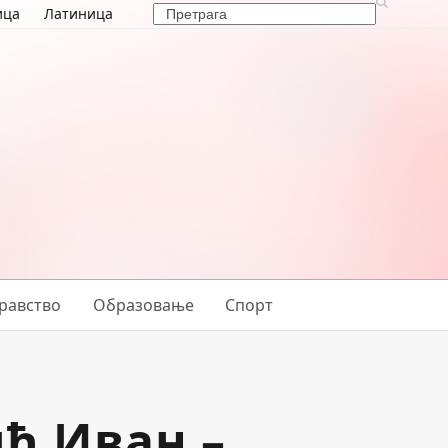
Search
ица
Латиница
равство
Образовање
Спорт
ћ Иван –