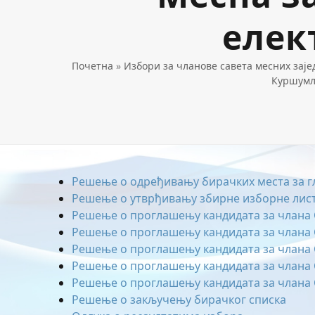
елек
Почетна
»
Избори за чланове савета месних зај
Куршумли
Решење о одређивању бирачких места за г
Решење о утврђивању збирне изборне лист
Решење о проглашењу кандидата за члана 
Решење о проглашењу кандидата за члана 
Решење о проглашењу кандидата за члана 
Решење о проглашењу кандидата за члана 
Решење о проглашењу кандидата за члана 
Решење о закључењу бирачког списка