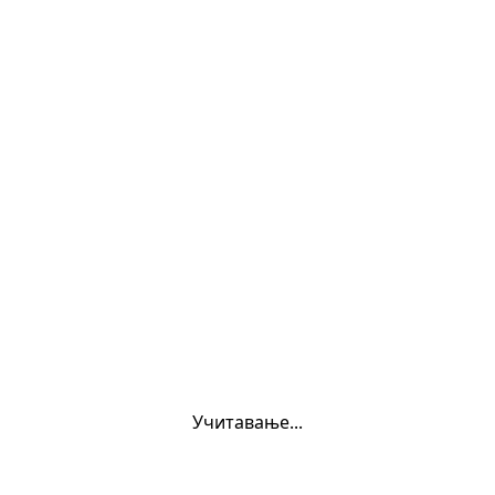
oukurs
Учитавање...