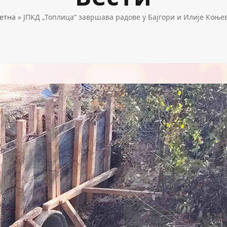
етна
»
ЈПКД „Топлица“ завршава радове у Бајгори и Илије Коње