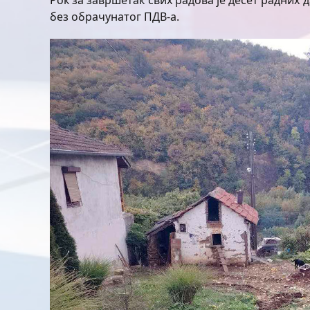
Рок за завршетак свих радова је десет радних 
без обрачунатог ПДВ-а.