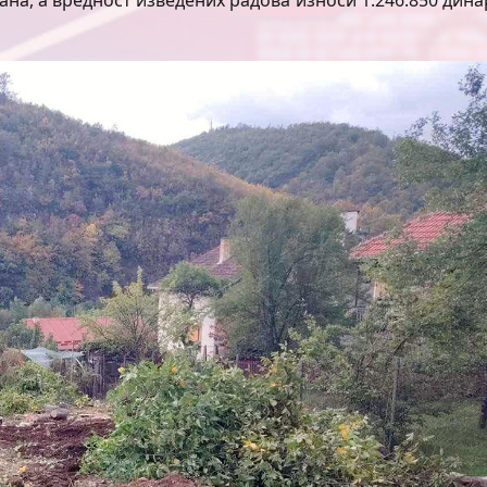
дана, а вредност изведених радова износи 1.246.850 дина