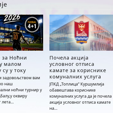
ије
е за Ноћни
Почела акција
 у малом
условног отписа
 су у току
камате за кориснике
комуналних услуга
м задовољством вам
мо наш
ЈПКД „Топлица“ Куршумлија
ални ноћни турнир у
обавештава кориснике
балу,у оквиру
комуналних услуга да је почела
г лета…
акција условног отписа камате
на…