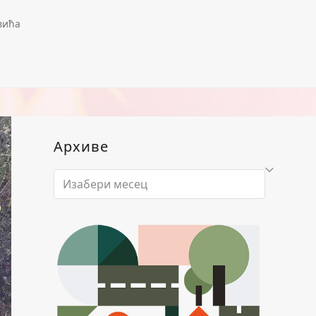
вића
Архиве
Архиве