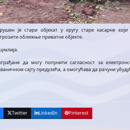
рушен је стари објекат у кругу старе касарне који 
грозити оближње приватне објекте.
умлија.
уграђане да могу попунити сагласност за електронс
ваничном сајту предузећа, а омогућава да рачуни убуду
k
Twitter
LinkedIn
Pinterest