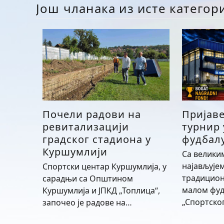
Још чланака из исте категор
Почели радови на
Пријав
ревитализацији
турнир
градског стадиона у
фудбалу
Куршумлији
Са велики
најављује
Спортски центар Куршумлија, у
традицион
сарадњи са Општином
малом фуд
Куршумлија и ЈПКД „Топлица“,
„Спортско
започео је радове на…