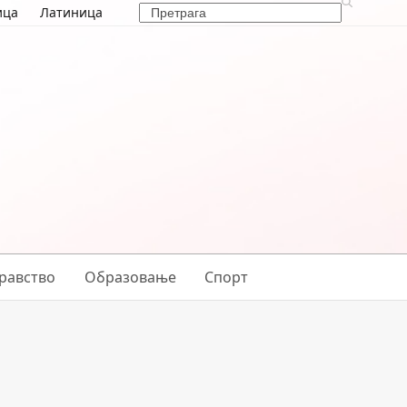
Search
ица
Латиница
равство
Образовање
Спорт