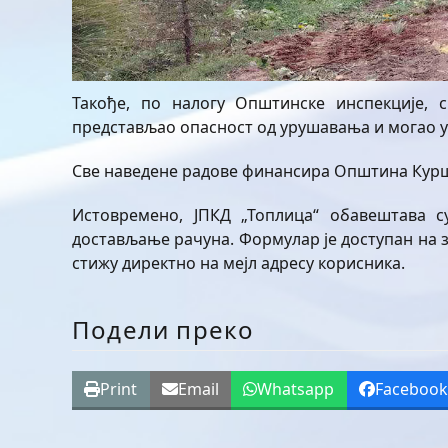
Такође, по налогу Општинске инспекције, с
представљао опасност од урушавања и могао у
Све наведене радове финансира Општина Курш
Истовремено, ЈПКД „Топлица“ обавештава с
достављање рачуна. Формулар је доступан на з
стижу директно на мејл адресу корисника.
Подели преко
Print
Email
Whatsapp
Faceboo