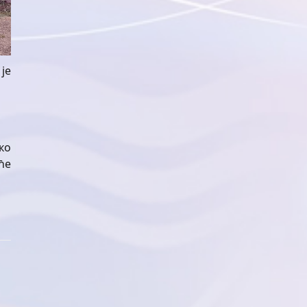
је
ко
ће