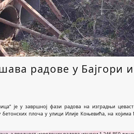
шава радове у Бајгори и
лица“ је у завршној фази радова на изградњи цеваст
у бетонских плоча у улици Илије Коњевића, на којима 