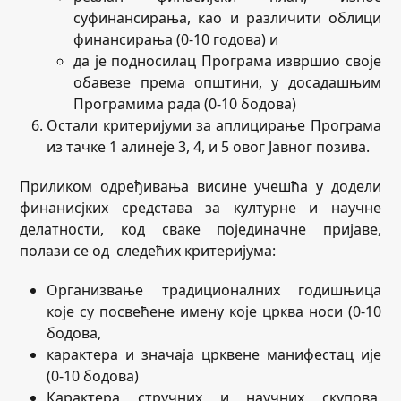
суфинансирања, као и различити облици
финансирања (0-10 годова) и
да је подносилац Програма извршио своје
обавезе према општини, у досадашњим
Програмима рада (0-10 бодова)
Остали критеријуми за аплицирање Програма
из тачке 1 алинеје 3, 4, и 5 овог Јавног позива.
Приликом одређивања висине учешћа у додели
финанисјких средстава за културне и научне
делатности, код сваке појединачне пријаве,
полази се од следећих критеријума:
Организвање традиционалних годишњица
које су посвећене имену које црква носи (0-10
бодова,
карактера и значаја црквене манифестац ије
(0-10 бодова)
Карактера стручних и научних скупова,