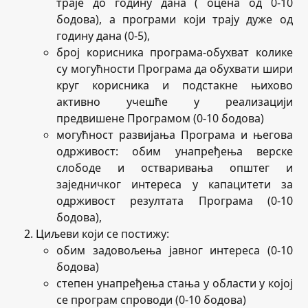
траје до годину дана ( оцена од 0-10
бодова), а програми који трају дуже од
годину дана (0-5),
број корисника програма-обухват колике
су могућности Програма да обухвати шири
круг корисника и подстакне њихово
активно учешће у реализацији
предвишене Програмом (0-10 бодова)
могућност развијања Програма и његова
одрживост: обим унапређења верске
слободе и остваривања општег и
заједничког интереса у капацитети за
одрживост резултата Програма (0-10
бодова),
Циљеви који се постижу:
обим задовољења јавног интереса (0-10
бодова)
степен унапређења стања у области у којој
се програм спроводи (0-10 бодова)