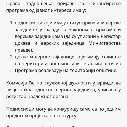
Право подношења пријаве за финансирење
програма од јавног интереса имају:
подносиоци који имају статус цркве или верске
заједнице у складу са Законом о црквама и
верским заједницама (да су уписани у Регистар
цркава и верских заједница Министарства
правде),
цркве и верске заједнице које имају седиште
на територији општине или се активности из
Програма реализаују на територији општине.
Комисија ће по службеној дужности утврдиди да
ли је црква односно верска заједница, уписана у
регистар надлежног органа.
Подносиоци могу да конкуришу само са по једним
предогом пројекта по конкурсу.