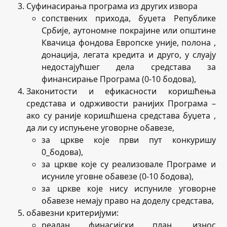
Суфинасирања програма из других извора
сопствених прихода, буџета Републике
Србије, аутономне покрајине или општине
Квачица фондова Европске уније, полона ,
донација, легата кредита и друго, у слуају
недостајућшег дела средстава за
финансирање Програма (0-10 бодова),
Законитости и ефикасности коришћења
средстава и одрживости ранијих Програма –
ако су раније коришћшена средстава буџета ,
да ли су испуњене уговорне обавезе,
за цркве које први пут конкуришу
0_бодова),
за цркве које су реализовале Програме и
исуниле уговне обавезе (0-10 бодова),
за цркве које нису испуниле уговорне
обавезе немају право на доделу средстава,
обавезни критеријуми:
реалан финасијски план, износ