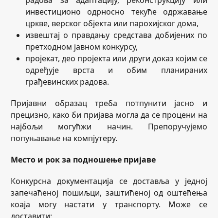
радова за адаптацију, реконструкцију или
инвестиционо одрносно текуће одржавање
цркве, верског објекта или парохијског дома,
извештај о правдању средстава добијених по
претходном јавном конкурсу,
пројекат, део пројекта или други доказ којим се
одређује врста и обим планираних
грађевинских радова.
Пријавни образац треба потпунити јасно и
прецизно, како би пријава могла да се процени на
најбољи могућжи начин. Препоручујемо
попуњавање на компјутеру.
Место и рок за подношење пријаве
Конкурсна документација се доставља у једној
запечаћеној пошиљци, заштићеној од оштећења
коаја могу настати у транспорту. Може се
доставити: