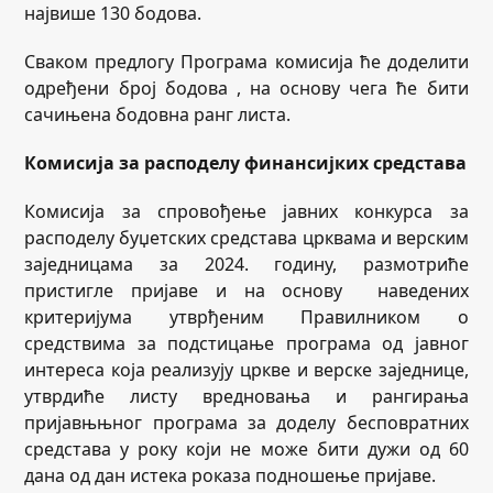
највише 130 бодова.
Сваком предлогу Програма комисија ће доделити
одређени број бодова , на основу чега ће бити
сачињена бодовна ранг листа.
Комисија за расподелу финансијких средстава
Комисија за спровођење јавних конкурса за
расподелу буџетских средстава црквама и верским
заједницама за 2024. годину, размотриће
пристигле пријаве и на основу наведених
критеријума утврђеним Правилником о
средствима за подстицање програма од јавног
интереса која реализују цркве и верске заједнице,
утврдиће листу вредновања и рангирања
пријавњњног програма за доделу бесповратних
средстава у року који не може бити дужи од 60
дана од дан истека роказа подношење пријаве.