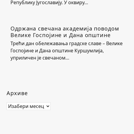
Републику Југославију. У оквиру…
Одржана свечана академија поводом
Велике Госпојине и Дана општине
Трећи дан обележавања градске славе – Велике
Госпојине и Дана општине Куршумлија,
уприличен је свечаном…
Архиве
Архиве