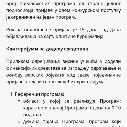
Број предложених програма од стране једног
подносиоца пријаве у овом конкурсном поступку
је ограничен на један програм.
Рок за подношење пријава је 15 дана од дана
објављивања на сајту општине Куршумлија.
Критеријуми за доделу средстава
Приликом одређивања висине учешћа у додели
финансијских средстава за изградњу, одржавање и
обнову верских објеката код сваке појединачне
пријаве, полази се од следећих критеријума:
Референци програма:
област у којој се реализује Програм:
карактер и значај Програма (оцена од 0-10
бодова),
дужина трјања Програма: програм који