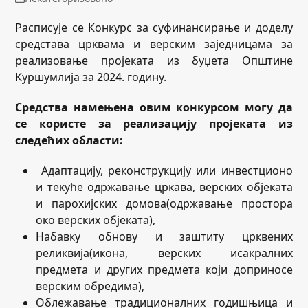
Расписује се Конкурс за суфинансирање и доделу
средстава црквама и верским заједницама за
реализовање пројеката из буџета Општине
Куршумлија за 2024. годину.
Средства намењена овим конкурсом могу да
се користе за реализацију пројеката из
следећих области:
Aдаптацију, реконструкцију или инвестционо
и текуће одржавање цркава, верских објеката
и парохијских домова(одржавање простора
око верских објеката),
Набавку обнову и заштиту црквених
реликвија(икона, верских исакралних
предмета и других предмета који доприносе
верским обредима),
Облежавање традиционалних годишњица и