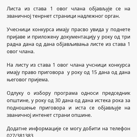
Листа из става 1 овог члана објављује се на
званичној тенрнет страници надлежног орган.
Учесници конкурса имају прасво увида у поднете
пријаве и приложену документацију у року од три
радна дана од дана објављивања листе из става 1
овог члана.
На листу из става 1 овог члана учсници конкурса
имају право приговора у року од 15 дана од дана
његовог пријема.
Одлуку о избору програма односи председник
општине, у року од 30 дана од дана истека рока за
подношење приговора и иста се објављује на
званичној интенет страни опшине.
Додатне информације се могу добити на телефон
027/381383.