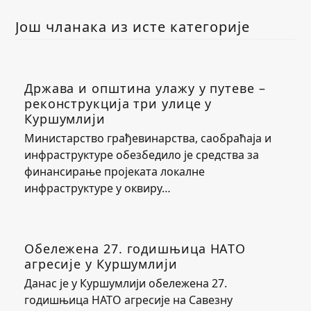
Још чланака из исте категорије
Држава и општина улажу у путеве –
реконструкција три улице у
Куршумлији
Министарство грађевинарства, саобраћаја и
инфраструктуре обезбедило је средства за
финансирање пројеката локалне
инфраструктуре у оквиру…
Обележена 27. годишњица НАТО
агресије у Куршумлији
Данас је у Куршумлији обележена 27.
годишњица НАТО агресије на Савезну