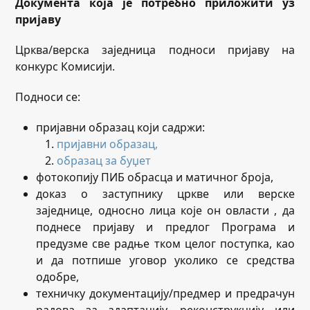
Документа која је потребно приложити уз
пријаву
Црква/верска заједница подноси пријаву на
конкурс Комисији.
Подноси се:
пријавни образац који садржи:
пријавни образац,
образац за буџет
фотокопију ПИБ обрасца и матичног броја,
доказ о заступнику цркве или верске
заједнице, односно лица које он овласти , да
поднесе пријаву и предлог Програма и
предузме све радње тком целог поступка, као
и да потпише уговор уколико се средства
одобре,
техничку документацију/предмер и предрачун