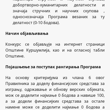
добортворно-хуманитарних делатности и
значаја стручних и научних скупова ,
односнозначаја Програма везаних за ту
делатност (0-10 бодова).
Начин објављивања
Конкурс се објављује на интернет страници
Општине Куршумлија, као и на огласној табли
Општине.
Појашњење за поступак рангирања Програма
На основу критеријума из члана 6 овог
Правилника за доделу финансијских средстава за
изгрању, одржавање и обнову верских објеката,
мож се доделити најмање 0 бодова а навише 100,
а за додели финансијких средстава за остале
намене може се доделити најмање 0 бодова а