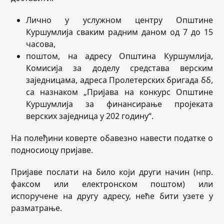
Лично у услужном центру Општине
Куршумлија сваким радним даном од 7 до 15
часова,
поштом, на адресу Општина Куршумлија,
Комисија за доделу средстава верским
заједницама, адреса Пролетерских бригада бб,
са назнаком „Пријава на конкурс Општине
Куршумлија за финансирање пројеката
верских заједница у 202 годину“.
На полеђини коверте обавезно навести податке о
подносиоцу пријаве.
Пријаве послати на било који други начин (нпр.
факсом или електронском поштом) или
испоручене на другу адресу, неће бити узете у
разматрање.