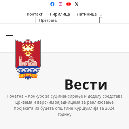
Skip
Facebook
Instagram
YouTube
Twitter
to
Контакт
Ћирилица
Латиница
content
Search
Open
Close
mobile
mobile
menu
menu
Вести
Почетна
»
Конкурс за суфинансирање и доделу средстава
црквама и верским заједницама за реализовање
пројеката из буџета општине Куршумлија за 2024.
годину