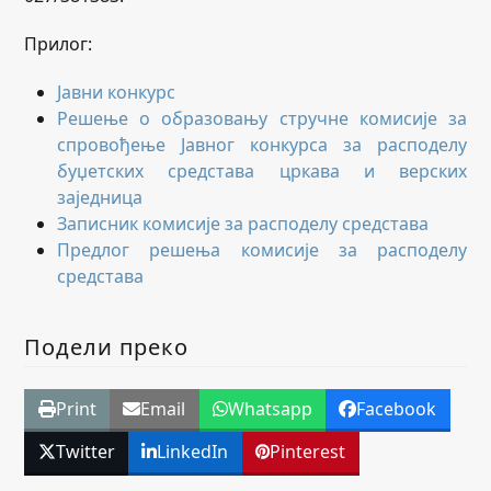
Прилог:
Јавни конкурс
Решење о образовању стручне комисије за
спровођење Јавног конкурса за расподелу
буџетских средстава цркава и верских
заједница
Записник комисије за расподелу средстава
Предлог решења комисије за расподелу
средстава
Подели преко
Print
Email
Whatsapp
Facebook
Twitter
LinkedIn
Pinterest