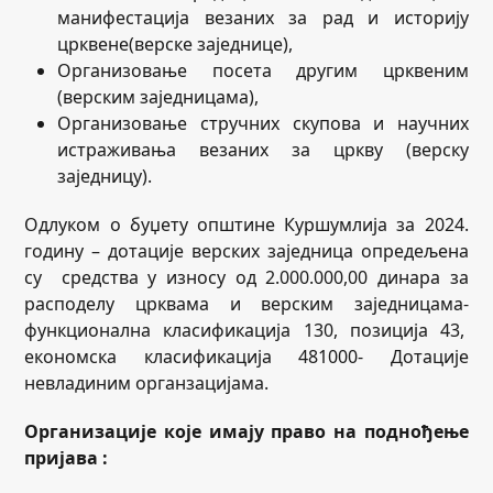
манифестација везаних за рад и историју
црквене(верске заједнице),
Организовање посета другим црквеним
(верским заједницама),
Организовање стручних скупова и научних
истраживања везаних за цркву (верску
заједницу).
Одлуком о буџету општине Куршумлија за 2024.
годину – дотације верских заједница опредељена
су средства у износу од 2.000.000,00 динара за
расподелу црквама и верским заједницама-
функционална класификација 130, позиција 43,
економска класификација 481000- Дотације
невладиним органзацијама.
Организације које имају право на поднођење
пријава :