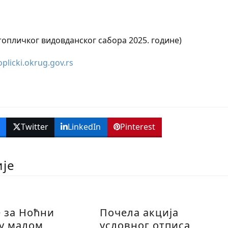
опличког видовданског сабора 2025. године)
plicki.okrug.gov.rs
k
Twitter
LinkedIn
Pinterest
ије
е за Ноћни
Почела акција
 у малом
условног отписа