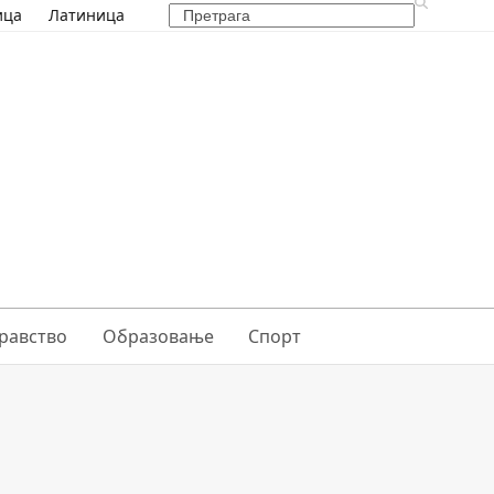
Search
ица
Латиница
равство
Образовање
Спорт