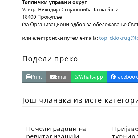
Топлички управни округ
Улица Никодија Стојановића Татка бр. 2
18400 Прокупље
(за Организациони одбор за обележавање Свет
или електронски путем e-maila:
toplickiokrug@to
Подели преко
Print
Email
Whatsapp
Faceboo
Још чланака из исте категор
Почели радови на
Пријав
ревитализацији
турнир