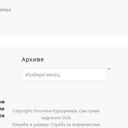
абора
Архиве
Архиве
не
ни
Copyright Општина Куршумлија. Сва права
са
задржана 2026
Покреће и развија: Служба за информисање