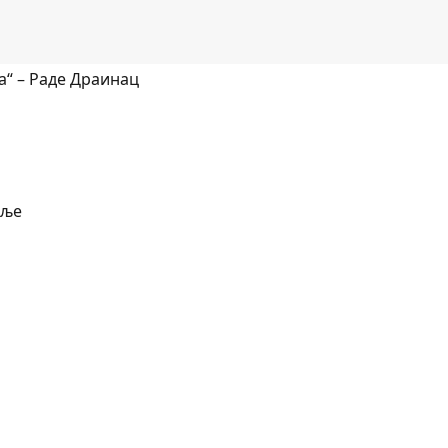
а“ – Раде Драинац
мље