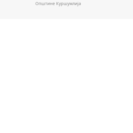
Општине Куршумлија