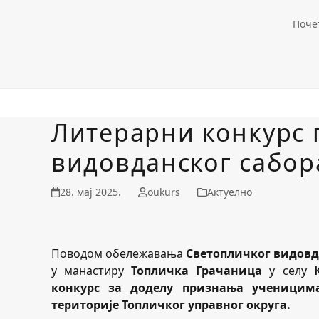
Поче
Литерарни конкурс 
видовданског сабор
28. мај 2025.
oukurs
Актуелно
Поводом обележавања
Светопличког видовд
у манастиру
Топличка Грачаница
у селу
конкурс за доделу признања ученицим
територије Топличког управног округа.