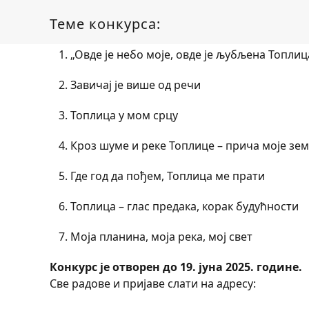
Теме конкурса:
„Овде је небо моје, овде је љубљена Топлиц
Завичај је више од речи
Топлица у мом срцу
Кроз шуме и реке Топлице – прича моје зе
Где год да пођем, Топлица ме прати
Топлица – глас предака, корак будућности
Моја планина, моја река, мој свет
Конкурс је отворен до 19. јуна 2025. године.
Све радове и пријаве слати на адресу: