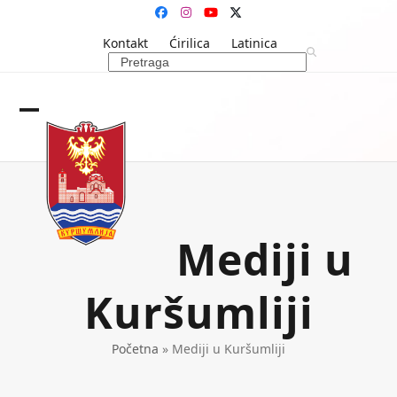
Skip
Facebook
Instagram
YouTube
Twitter
to
Kontakt
Ćirilica
Latinica
content
Search
Open
Close
mobile
mobile
menu
menu
Mediji u
Kuršumliji
Početna
»
Mediji u Kuršumliji