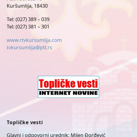
Kuršumlija, 18430
Tel: (027) 389 – 039
Tel: (027) 381 – 301
www.rtvkursumlija.com
tvkursumlija@ptt.rs
Topličke vesti
Glavni i odgovorni urednik: Milen Đorđević