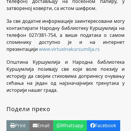
телефон) достављају на посебном папиру, у
затвореној коверти, са истом шифром.
За све додатне информације заинтересовани могу
контактирати Народну библиотеку Куршумлија на
телефон 027/381-754, а више података о самом
споменику доступно је и на интернет
презентацији
www.virtuelnakursumlija.rs
Општина Куршумлија и Народна библиотека
Куршумлија позивају све који воле поезију и
историју да својим стиховима допринесу очувању
сећања на један од најзначајнијих тренутака у
историји нашег града.
Подели преко
Print
Email
Whatsapp
Facebook