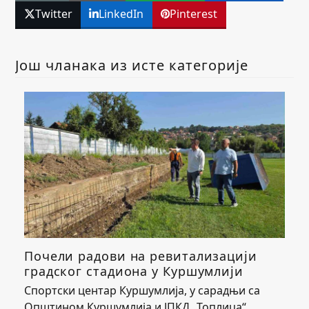
Twitter
LinkedIn
Pinterest
Још чланака из исте категорије
Почели радови на ревитализацији
градског стадиона у Куршумлији
Спортски центар Куршумлија, у сарадњи са
Општином Куршумлија и ЈПКД „Топлица“,