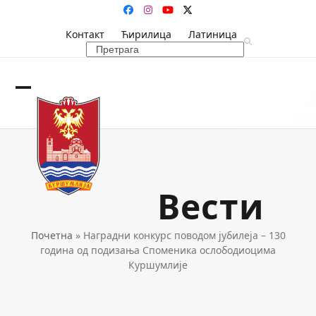
Skip
Facebook
Instagram
YouTube
Twitter
to
Контакт
Ћирилица
Латиница
content
Search
Open
Close
mobile
mobile
menu
menu
Вести
Почетна
»
Наградни конкурс поводом јубилеја – 130
година од подизања Споменика ослободиоцима
Куршумлије