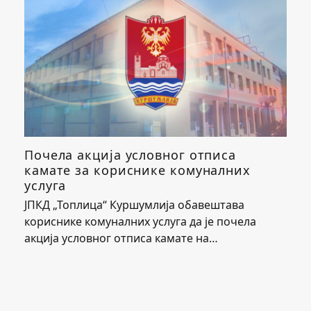
Почела акција условног отписа
камате за кориснике комуналних
услуга
ЈПКД „Топлица“ Куршумлија обавештава
кориснике комуналних услуга да је почела
акција условног отписа камате на…