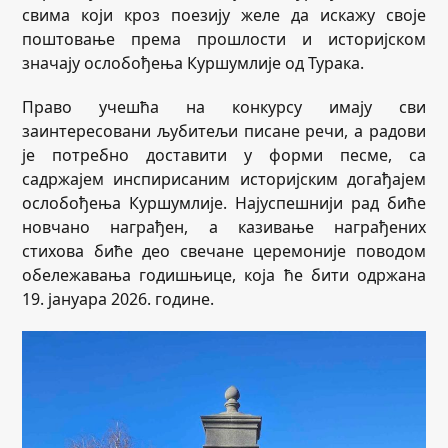
свима који кроз поезију желе да искажу своје
поштовање према прошлости и историјском
значају ослобођења Куршумлије од Турака.
Право учешћа на конкурсу имају сви
заинтересовани љубитељи писане речи, а радови
је потребно доставити у форми песме, са
садржајем инспирисаним историјским догађајем
ослобођења Куршумлије. Најуспешнији рад биће
новчано награђен, а казивање награђених
стихова биће део свечане церемоније поводом
обележавања годишњице, која ће бити одржана
19. јануара 2026. године.