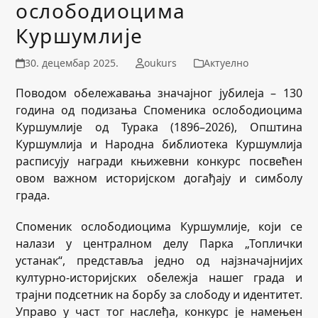
ослободиоцима
Куршумлије
30. децембар 2025.
oukurs
Актуелно
Поводом обележавања значајног јубилеја – 130
година од подизања Споменика ослободиоцима
Куршумлије од Турака (1896–2026), Општина
Куршумлија и Народна библиотека Куршумлија
расписују награди књижевни конкурс посвећен
овом важном историјском догађају и симболу
града.
Споменик ослободиоцима Куршумлије, који се
налази у централном делу Парка „Топлички
устанак“, представља једно од најзначајнијих
културно-историјских обележја нашег града и
трајни подсетник на борбу за слободу и идентитет.
Управо у част тог наслеђа, конкурс је намењен