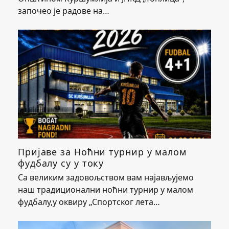
започео је радове на…
Пријаве за Ноћни турнир у малом
фудбалу су у току
Са великим задовољством вам најављујемо
наш традиционални ноћни турнир у малом
фудбалу,у оквиру „Спортског лета…