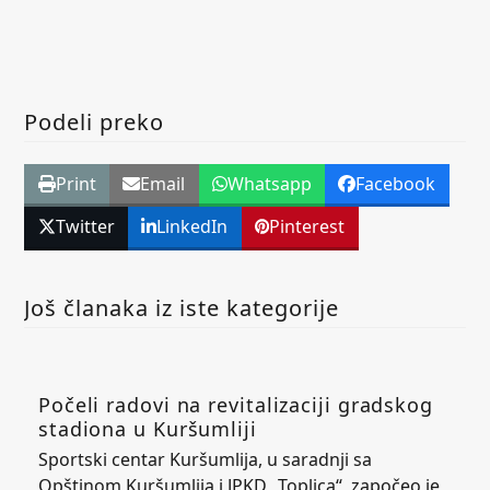
Podeli preko
Print
Email
Whatsapp
Facebook
Twitter
LinkedIn
Pinterest
Još članaka iz iste kategorije
Počeli radovi na revitalizaciji gradskog
stadiona u Kuršumliji
Sportski centar Kuršumlija, u saradnji sa
Opštinom Kuršumlija i JPKD „Toplica“, započeo je