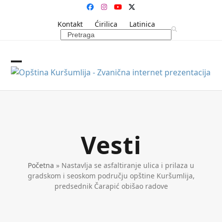
Skip
Facebook
Instagram
YouTube
Twitter
to
Kontakt
Ćirilica
Latinica
content
Search
Open
Close
mobile
mobile
menu
menu
Vesti
Početna
»
Nastavlja se asfaltiranje ulica i prilaza u
gradskom i seoskom području opštine Kuršumlija,
predsednik Čarapić obišao radove