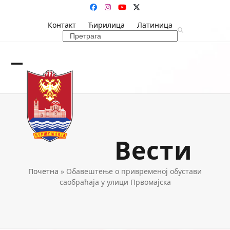
Skip
Facebook
Instagram
YouTube
Twitter
to
Контакт
Ћирилица
Латиница
content
Search
Open
Close
mobile
mobile
menu
menu
Вести
Почетна
»
Обавештење о привременој обустави
саобраћаја у улици Првомајска