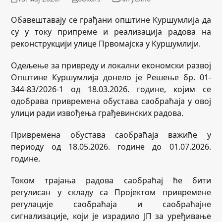
Обавештавају се грађани општине Куршумлија да
су у току припреме и реализација радова на
реконструкцији улице Првомајска у Куршумлији.
Одељење за привреду и локални економски развој
Општине Куршумлија донело је Решење бр. 01-
344-83/2026-1 од 18.03.2026. године, којим се
одобрава привремена обустава саобраћаја у овој
улици ради извођења грађевинских радова.
Привремена обустава саобраћаја важиће у
периоду од 18.05.2026. године до 01.07.2026.
године.
Током трајања радова саобраћај ће бити
регулисан у складу са Пројектом привремене
регулације саобраћаја и саобраћајне
сигнализације, који је израдило ЈП за уређивање