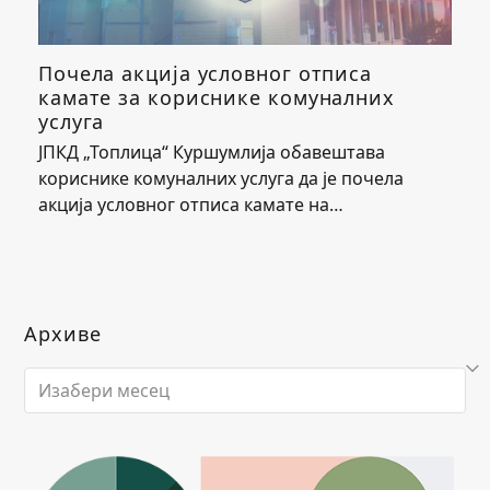
Почела акција условног отписа
камате за кориснике комуналних
услуга
ЈПКД „Топлица“ Куршумлија обавештава
кориснике комуналних услуга да је почела
акција условног отписа камате на…
Архиве
Архиве