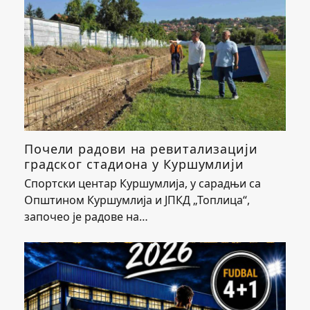
Почели радови на ревитализацији
градског стадиона у Куршумлији
Спортски центар Куршумлија, у сарадњи са
Општином Куршумлија и ЈПКД „Топлица“,
започео је радове на…