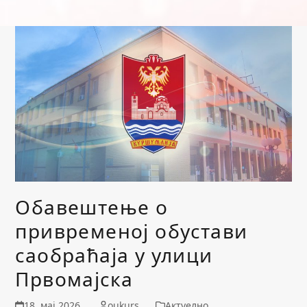
Обавештење о
привременој обустави
саобраћаја у улици
Првомајска
18. мај 2026.
oukurs
Актуелно