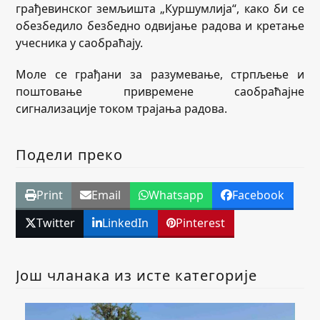
грађевинског земљишта „Куршумлија“, како би се
обезбедило безбедно одвијање радова и кретање
учесника у саобраћају.
Моле се грађани за разумевање, стрпљење и
поштовање привремене саобраћајне
сигнализације током трајања радова.
Подели преко
Print
Email
Whatsapp
Facebook
Twitter
LinkedIn
Pinterest
Још чланака из исте категорије