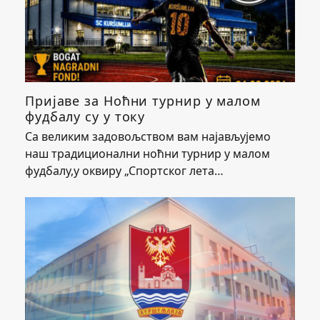
Пријаве за Ноћни турнир у малом
фудбалу су у току
Са великим задовољством вам најављујемо
наш традиционални ноћни турнир у малом
фудбалу,у оквиру „Спортског лета…