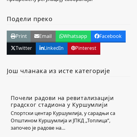
Подели преко
Print
Email
Whatsapp
Facebook
Twitter
LinkedIn
Pinterest
Још чланака из исте категорије
Почели радови на ревитализацији
градског стадиона у Куршумлији
Спортски центар Куршумлија, у сарадњи са
Општином Куршумлија и ЈПКД „Топлица“,
започео је радове на…