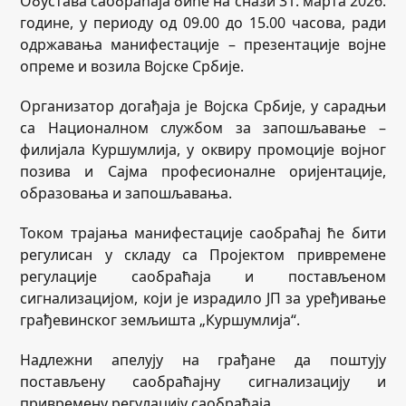
Обустава саобраћаја биће на снази 31. марта 2026.
године, у периоду од 09.00 до 15.00 часова, ради
одржавања манифестације – презентације војне
опреме и возила Војске Србије.
Организатор догађаја је Војска Србије, у сарадњи
са Националном службом за запошљавање –
филијала Куршумлија, у оквиру промоције војног
позива и Сајма професионалне оријентације,
образовања и запошљавања.
Током трајања манифестације саобраћај ће бити
регулисан у складу са Пројектом привремене
регулације саобраћаја и постављеном
сигнализацијом, који је израдило ЈП за уређивање
грађевинског земљишта „Куршумлија“.
Надлежни апелују на грађане да поштују
постављену саобраћајну сигнализацију и
привремену регулацију саобраћаја.