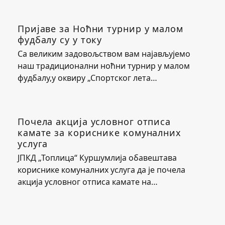
Пријаве за Ноћни турнир у малом
фудбалу су у току
Са великим задовољством вам најављујемо
наш традиционални ноћни турнир у малом
фудбалу,у оквиру „Спортског лета…
Почела акција условног отписа
камате за кориснике комуналних
услуга
ЈПКД „Топлица“ Куршумлија обавештава
кориснике комуналних услуга да је почела
акција условног отписа камате на…