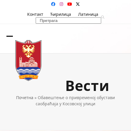
Skip
Facebook
Instagram
YouTube
Twitter
to
Контакт
Ћирилица
Латиница
content
Search
Open
Close
mobile
mobile
menu
menu
Вести
Почетна
»
Обавештење о привременој обустави
саобраћаја у Косовској улици