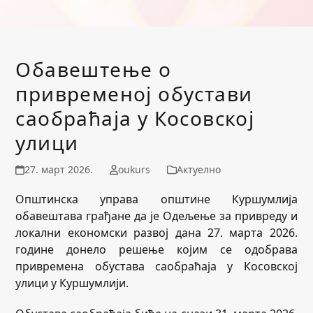
Обавештење о
привременој обустави
саобраћаја у Косовској
улици
27. март 2026.
oukurs
Актуелно
Општинска управа општине Куршумлија
обавештава грађане да је Одељење за привреду и
локални економски развој дана 27. марта 2026.
године донело решење којим се одобрава
привремена обустава саобраћаја у Косовској
улици у Куршумлији.