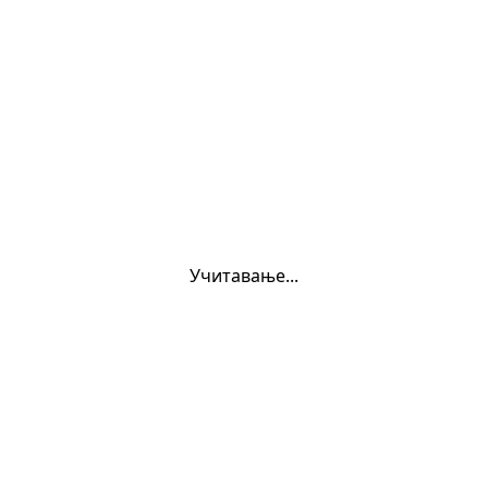
oukurs
Учитавање...