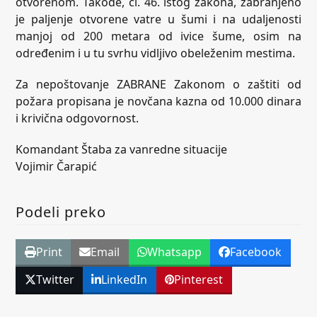
otvorenom. Takođe, čl. 46. istog zakona, zabranjeno
je paljenje otvorene vatre u šumi i na udaljenosti
manjoj od 200 metara od ivice šume, osim na
određenim i u tu svrhu vidljivo obeleženim mestima.
Za nepoštovanje ZABRANE Zakonom o zaštiti od
požara propisana je novčana kazna od 10.000 dinara
i krivična odgovornost.
Komandant Štaba za vanredne situacije
Vojimir Čarapić
Podeli preko
Print
Email
Whatsapp
Facebook
Twitter
LinkedIn
Pinterest