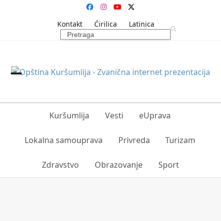
Skip
Facebook
Instagram
YouTube
Twitter
to
Kontakt
Ćirilica
Latinica
content
Search
Open
Close
mobile
mobile
Kuršumlija
Vesti
eUprava
menu
menu
Lokalna samouprava
Privreda
Turizam
Zdravstvo
Obrazovanje
Sport