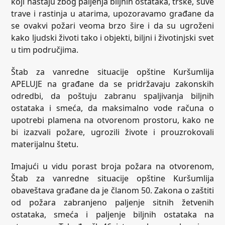
koji nastaju zbog paljenja biljnih ostataka, trske, suve
trave i rastinja u atarima, upozoravamo građane da
se ovakvi požari veoma brzo šire i da su ugroženi
kako ljudski životi tako i objekti, biljni i životinjski svet
u tim područjima.
Štab za vanredne situacije opštine Kuršumlija
APELUJE na građane da se pridržavaju zakonskih
odredbi, da poštuju zabranu spaljivanja biljnih
ostataka i smeća, da maksimalno vode računa o
upotrebi plamena na otvorenom prostoru, kako ne
bi izazvali požare, ugrozili živote i prouzrokovali
materijalnu štetu.
Imajući u vidu porast broja požara na otvorenom,
Štab za vanredne situacije opštine Kuršumlija
obaveštava građane da je članom 50. Zakona o zaštiti
od požara zabranjeno paljenje sitnih žetvenih
ostataka, smeća i paljenje biljnih ostataka na