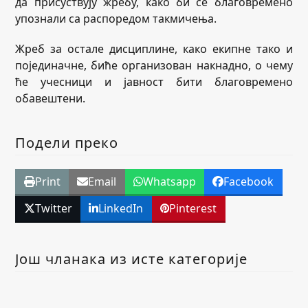
да присуствују жребу, како би се благовремено
упознали са распоредом такмичења.
Жреб за остале дисциплине, како екипне тако и
појединачне, биће организован накнадно, о чему
ће учесници и јавност бити благовремено
обавештени.
Подели преко
Print
Email
Whatsapp
Facebook
Twitter
LinkedIn
Pinterest
Још чланака из исте категорије