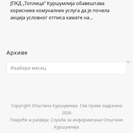
ЈПКД „Топлица“ Куршумлија обавештава
кориснике комуналних услуга да је почела
акција условног отписа камате на…
Архиве
Архиве
Copyright Општина Куршумлија. Сва права задржана
2026
Покреће и развија: Служба за информисање Општине
Куршумлија