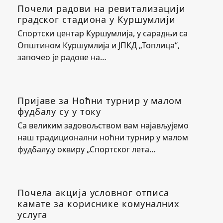
Почели радови на ревитализацији
градског стадиона у Куршумлији
Спортски центар Куршумлија, у сарадњи са
Општином Куршумлија и ЈПКД „Топлица“,
започео је радове на…
Пријаве за Ноћни турнир у малом
фудбалу су у току
Са великим задовољством вам најављујемо
наш традиционални ноћни турнир у малом
фудбалу,у оквиру „Спортског лета…
Почела акција условног отписа
камате за кориснике комуналних
услуга