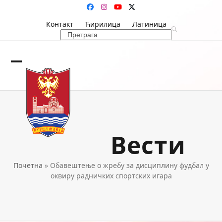
Skip
Facebook
Instagram
YouTube
Twitter
to
Контакт
Ћирилица
Латиница
content
Search
Open
Close
mobile
mobile
menu
menu
Вести
Почетна
»
Обавештење о жребу за дисциплину фудбал у
оквиру радничких спортских игара