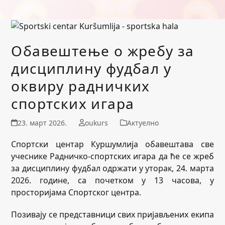
Обавештење о жребу за
дисциплину фудбал у
оквиру радничких
спортских игара
23. март 2026.
oukurs
Актуелно
Спортски центар Куршумлија обавештава све
учеснике Радничко-спортских игара да ће се жреб
за дисциплину фудбал одржати у уторак, 24. марта
2026. године, са почетком у 13 часова, у
просторијама Спортског центра.
Позивају се представници свих пријављених екипа