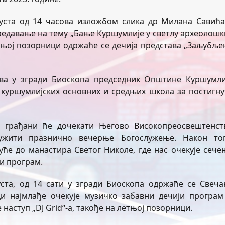
уста од 14 часова изложбом слика др Милана Савића
предавање на тему „Бање Куршумлије у светлу археолошк
етњој позорници одржаће се дечија представа „Заљубље
сова у згради Биоскопа председник Општине Куршумли
куршумлијских основних и средњих школа за постигну
е грађани ће дочекати Његово Високопреосвештенст
ужити празнично вечерње Богослужење. Након тог
уће до манастира Светог Николе, где нас очекује сече
и програм.
густа, од 14 сати у згради Биоскопа одржаће се Свеча
ци најмлађе очекује музичко забавни дечији програм
наступ „DJ Grid“-а, такође на летњој позорници.