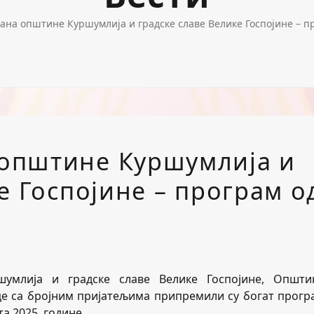
а општине Куршумлија и градске славе Велике Госпојине – прог
општине Куршумлија и
е Госпојине – програм о
млија и градске славе Велике Госпојине, Општи
це са бројним пријатељима припремили су богат прогр
та 2025. године.