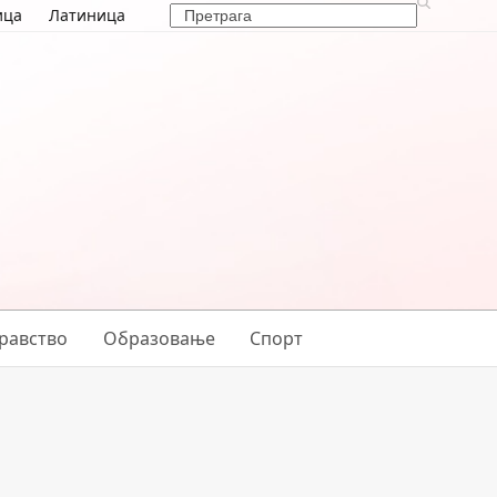
Search
ица
Латиница
равство
Образовање
Спорт