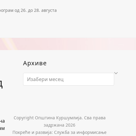
рам од 26. до 28. августа
Архиве
Архиве
д
Copyright Општина Куршумлија. Сва права
на
задржана 2026
ам
Покреће и развија: Служба за информисање