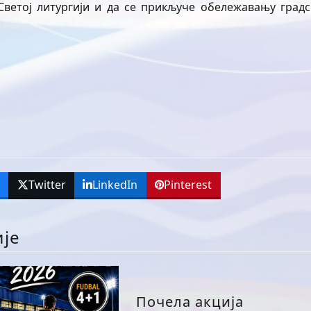
Светој литургији и да се прикључе обележавању градс
k
Twitter
LinkedIn
Pinterest
ије
Почела акција