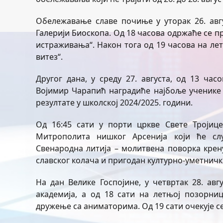
Обележавање славе почиње у уторак 26. авг
Галерији Биоскопа. Од 18 часова одржаће се 
истраживања“. Након тога од 19 часова на л
витез“.
Другог дана, у среду 27. августа, од 13 ча
Војимир Чарапић наградиће најбоље ученике 
резултате у школској 2024/2025. години.
Од 16:45 сати у порти цркве Свете Тројиц
Митрополита нишког Арсенија који ће сл
Свенародна литија – молитвена поворка крен
славског колача и пригодан културно-уметничк
На дан Велике Госпојине, у четвртак 28. ав
академија, а од 18 сати на летњој позорни
дружење са аниматорима. Од 19 сати очекује се 