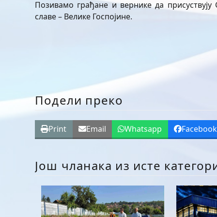
Позивамо грађане и вернике да присуствују 
славе – Велике Госпојине.
Подели преко
Print
Email
Whatsapp
Faceboo
Још чланака из исте категор