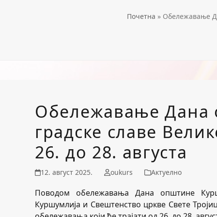
Почетна
»
Обележавање Дан
Обележавање Дана 
градске славе Велик
26. до 28. августа
12. август 2025.
oukurs
Актуелно
Поводом обележавања Дана општине Куршу
Куршумлија и Свештенство цркве Свете Троји
обележавања који ће трајати од 26. до 28. авгус