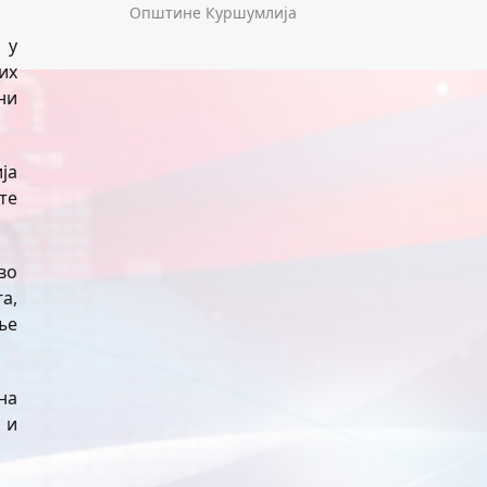
Општине Куршумлија
 у
их
ни
ја
те
во
а,
ње
на
 и