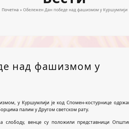
Почетна
»
Обележен Дан победе над фашизмом у Куршумлији
де над фашизмом у
змом, у Куршумлији је код Спомен-костурнице одржа
орцима палим у Другом светском рату.
за слободу, венце су положили представници Општи