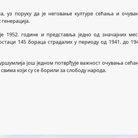
а, уз поруку да је неговање културе сећања и очува
 генерација.
е 1952. године и представља једно од значајних мес
стаци 145 бораца страдалих у периоду од 1941. до 194
ршумлија још једном потврђује важност очувања сећа
вима који су се борили за слободу народа.