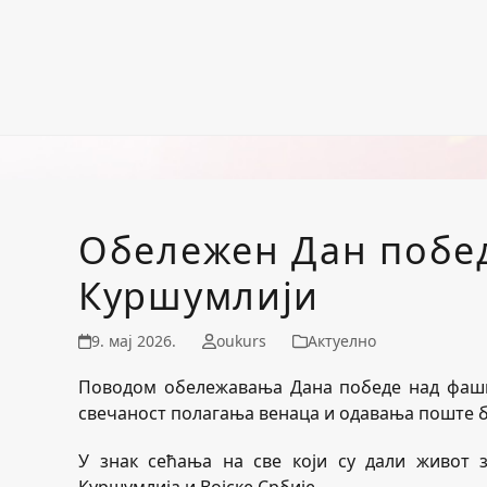
Обележен Дан побе
Куршумлији
9. мај 2026.
oukurs
Актуелно
Поводом обележавања Дана победе над фаши
свечаност полагања венаца и одавања поште б
У знак сећања на све који су дали живот 