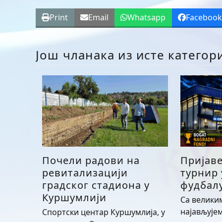
Print
Email
Whatsapp
Faceboo
Још чланака из исте категор
Почели радови на
Пријав
ревитализацији
турнир
градског стадиона у
фудбалу
Куршумлији
Са велики
најављује
Спортски центар Куршумлија, у