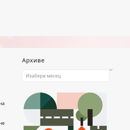
Архиве
Архиве
на
не