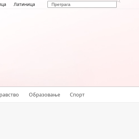
Search
ица
Латиница
равство
Образовање
Спорт