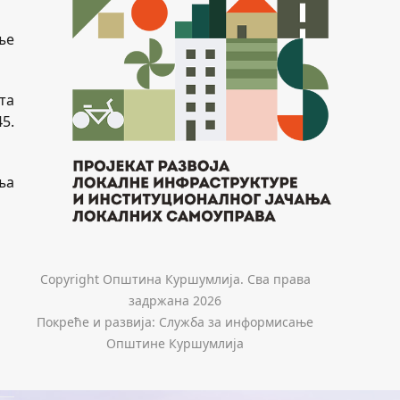
ње
та
5.
ња
Copyright Општина Куршумлија. Сва права
задржана 2026
Покреће и развија: Служба за информисање
Општине Куршумлија