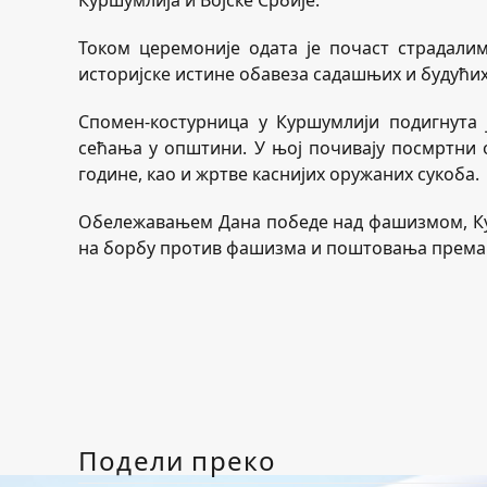
Куршумлија и Војске Србије.
Током церемоније одата је почаст страдалим
историјске истине обавеза садашњих и будућих
Спомен-костурница у Куршумлији подигнута ј
сећања у општини. У њој почивају посмртни о
године, као и жртве каснијих оружаних сукоба.
Обележавањем Дана победе над фашизмом, Ку
на борбу против фашизма и поштовања према с
Подели преко