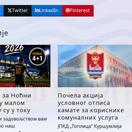
k
Twitter
LinkedIn
Pinterest
ије
е за Ноћни
Почела акција
 у малом
условног отписа
 су у току
камате за кориснике
комуналних услуга
м задовољством вам
мо наш
ЈПКД „Топлица“ Куршумлија