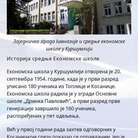
Заједничка зграда гимназије и средње економске
школе у Куршумлији
Историја средње Економске школе
Економска школа у Куршумлији отворена је 20.
септембра 1954. године, када је у први разред
уписано 180 ученика из Топлице и Косанице.
Економска школа радила је у згради Основне
школе „Дринка Павловић“, а први разред прве
генерације завршило је 160 ученика,
распоређених у пет одељења.
Већ у првој години рада захтев одговорних у
Косаничком срезу показао се оправданим, јер је