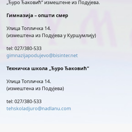
„Ђуро Ђаковић“ измештене из Подујева.
Гимназија – општи смер
Улица Топличка 14.
(измештена из Подујева у Куршумлију)
tel: 027/380-533
gimnazijapodujevo@bisinter.net
Техничка школа „Ђуро Ђаковић“
Улица Топличка 14.
(измештена из Подујева)
tel: 027/380-533
tehskoladjuro@nadlanu.com