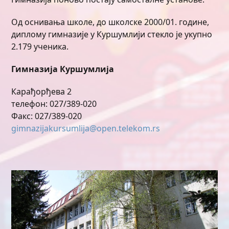
Од оснивања школе, до школске 2000/01. године,
диплому гимназије у Куршумлији стекло је укупно
2.179 ученика.
Гимназија Куршумлија
Карађорђева 2
телефон: 027/389-020
Факс: 027/389-020
gimnazijakursumlija@open.telekom.rs