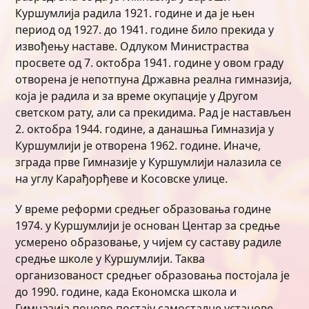
Куршумлија радила 1921. године и да је њен
период од 1927. до 1941. године било прекида у
извођењу наставе. Одлуком Министраства
просвете од 7. октобра 1941. године у овом граду
отворена је непотпуна Државна реална гимназија,
која је радила и за време окупације у Другом
светском рату, али са прекидима. Рад је настављен
2. октобра 1944. године, а данашња Гимназија у
Куршумлији је отворена 1962. године. Иначе,
зграда прве Гимназије у Куршумлији налазила се
на углу Карађорђеве и Косовске улице.
У време реформи средњег образовања године
1974. у Куршумлији је основан Центар за средње
усмерено образовање, у чијем су саставу радиле
средње школе у Куршумлији. Таква
организованост средњег образовања постојала је
до 1990. године, када Економска школа и
Гимназија поново постају самосталне установе.