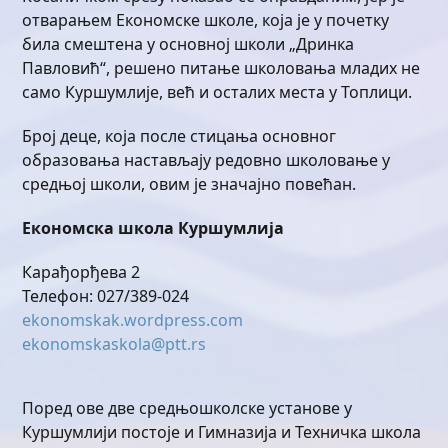
отварањем Економске школе, која је у почетку
била смештена у основној школи „Дринка
Павловић“, решено питање школовања младих не
само Куршумлије, већ и осталих места у Топлици.
Број деце, која после стицања основног
образовања настављају редовно школовање у
средњој школи, овим је значајно повећан.
Економска школа Куршумлија
Карађорђева 2
Телефон: 027/389-024
ekonomskak.wordpress.com
ekonomskaskola@ptt.rs
Поред ове две средњошколске установе у
Куршумлији постоје и Гимназија и Техничка школа