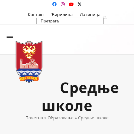
Skip
Facebook
Instagram
YouTube
Twitter
to
Контакт
Ћирилица
Латиница
content
Search
Open
Close
mobile
mobile
menu
menu
Средње
школе
Почетна
»
Образовање
»
Средње школе