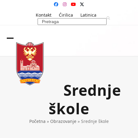
Skip
Facebook
Instagram
YouTube
Twitter
to
Kontakt
Ćirilica
Latinica
content
Search
Open
Close
mobile
mobile
menu
menu
Srednje
škole
Početna
»
Obrazovanje
»
Srednje škole