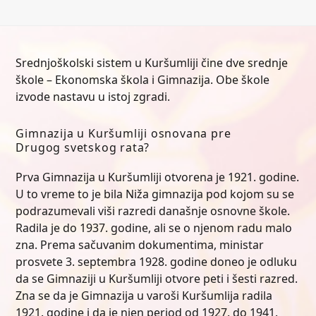
Srednjoškolski sistem u Kuršumliji čine dve srednje
škole – Ekonomska škola i Gimnazija. Obe škole
izvode nastavu u istoj zgradi.
Gimnazija u Kuršumliji osnovana pre
Drugog svetskog rata?
Prva Gimnazija u Kuršumliji otvorena je 1921. godine.
U to vreme to je bila Niža gimnazija pod kojom su se
podrazumevali viši razredi današnje osnovne škole.
Radila je do 1937. godine, ali se o njenom radu malo
zna. Prema sačuvanim dokumentima, ministar
prosvete 3. septembra 1928. godine doneo je odluku
da se Gimnaziji u Kuršumliji otvore peti i šesti razred.
Zna se da je Gimnazija u varoši Kuršumlija radila
1921. godine i da je njen period od 1927. do 1941.