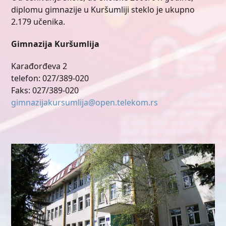
diplomu gimnazije u Kuršumliji steklo je ukupno
2.179 učenika.
Gimnazija Kuršumlija
Karađorđeva 2
telefon: 027/389-020
Faks: 027/389-020
gimnazijakursumlija@open.telekom.rs