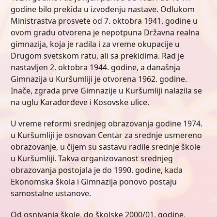
godine bilo prekida u izvođenju nastave. Odlukom
Ministrastva prosvete od 7. oktobra 1941. godine u
ovom gradu otvorena je nepotpuna Državna realna
gimnazija, koja je radila i za vreme okupacije u
Drugom svetskom ratu, ali sa prekidima. Rad je
nastavljen 2. oktobra 1944. godine, a današnja
Gimnazija u Kuršumliji je otvorena 1962. godine.
Inače, zgrada prve Gimnazije u Kuršumliji nalazila se
na uglu Karađorđeve i Kosovske ulice.
U vreme reformi srednjeg obrazovanja godine 1974.
u Kuršumliji je osnovan Centar za srednje usmereno
obrazovanje, u čijem su sastavu radile srednje škole
u Kuršumliji. Takva organizovanost srednjeg
obrazovanja postojala je do 1990. godine, kada
Ekonomska škola i Gimnazija ponovo postaju
samostalne ustanove.
Od osnivanja škole, do školske 2000/01. godine,