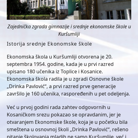
Zajednička zgrada gimnazije i srednje ekonomske škole u
Kuršumliji
Istorija srednje Ekonomske škole
Ekonomska škola u Kuršumliji otvorena je 20.
septembra 1954. godine, kada je u prvi razred
upisano 180 učenika iz Toplice i Kosanice.
Ekonomska škola radila je u zgradi Osnovne škole
„Drinka Pavlović“, a prvi razred prve generacije
završilo je 160 učenika, raspoređenih u pet odeljenja.
Već u prvoj godini rada zahtev odgovornih u
Kosaničkom srezu pokazao se opravdanim, jer je
otvaranjem Ekonomske škole, koja je u početku bila
smeštena u osnovnoj školi „Drinka Pavlović“, rešeno
pitanje školovanja mladih ne samo Kuršumlije, već i