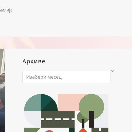
умлија
Архиве
Архиве