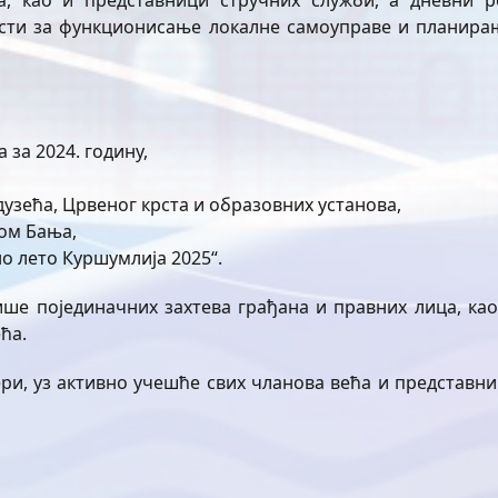
а, као и представници стручних служби, а дневни р
ости за функционисање локалне самоуправе и планира
за 2024. годину,
узећа, Црвеног крста и образовних установа,
ом Бања,
о лето Куршумлија 2025“.
ише појединачних захтева грађана и правних лица, као
ћа.
ери, уз активно учешће свих чланова већа и представни