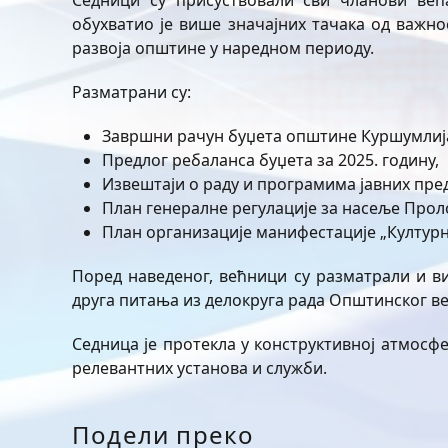
Седници су присуствовали сви чланови већ
обухватио је више значајних тачака од важн
развоја општине у наредном периоду.
Разматрани су:
Завршни рачун буџета општине Куршумлија 
Предлог ребаланса буџета за 2025. годину,
Извештаји о раду и програмима јавних пред
План генералне регулације за насеље Прол
План организације манифестације „Културн
Поред наведеног, већници су разматрали и в
друга питања из делокруга рада Општинског ве
Седница је протекла у конструктивној атмосф
релевантних установа и служби.
Подели преко