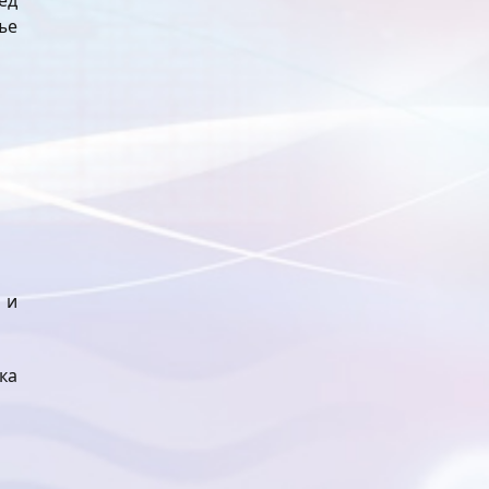
ед
ње
 и
ка