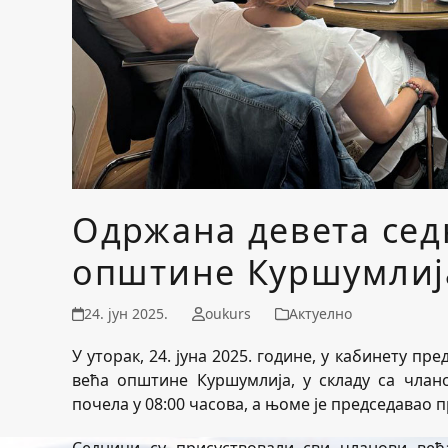
Одржана девета сед
општине Куршумлиј
24. јун 2025.
oukurs
Актуелно
У уторак, 24. јуна 2025. године, у кабинету 
већа општине Куршумлија, у складу са члан
почела у 08:00 часова, а њоме је председавао