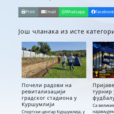
Print
Email
Whatsapp
Faceboo
Још чланака из исте категор
Почели радови на
Пријав
ревитализацији
турнир
градског стадиона у
фудбалу
Куршумлији
Са велики
најављује
Спортски центар Куршумлија, у