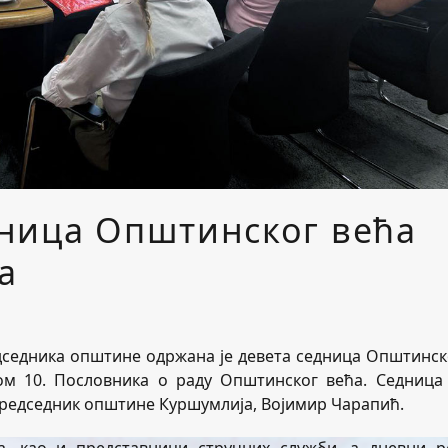
ница Општинског већа
а
председника општине одржана је девета седница Општинск
ом 10. Пословника о раду Општинског већа. Седница 
 председник општине Куршумлија, Војимир Чарапић.