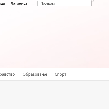
Search
ица
Латиница
равство
Образовање
Спорт