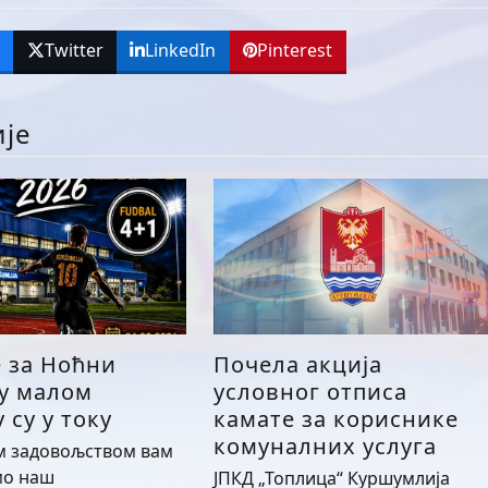
k
Twitter
LinkedIn
Pinterest
ије
е за Ноћни
Почела акција
 у малом
условног отписа
 су у току
камате за кориснике
комуналних услуга
м задовољством вам
мо наш
ЈПКД „Топлица“ Куршумлија