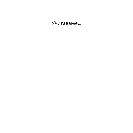
Учитавање...
oukurs