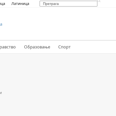
Search
ица
Латиница
равство
Образовање
Спорт
и