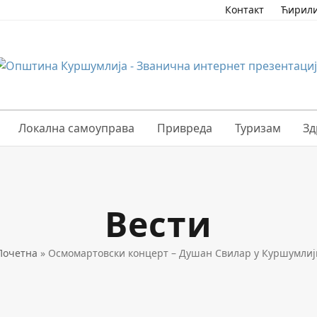
Контакт
Ћирил
Локална самоуправа
Привреда
Туризам
Зд
Вести
Почетна
»
Осмомартовски концерт – Душан Свилар у Куршумлиј