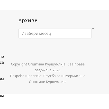
Архиве
Архиве
не
са
Copyright Општина Куршумлија. Сва права
задржана 2026
Покреће и развија: Служба за информисање
ом
Општине Куршумлија
им