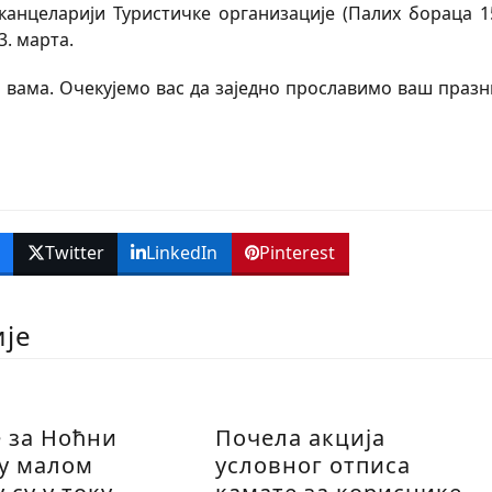
 канцеларији Туристичке организације (Палих бораца 15
3. марта.
о вама. Очекујемо вас да заједно прославимо ваш празн
k
Twitter
LinkedIn
Pinterest
ије
е за Ноћни
Почела акција
 у малом
условног отписа