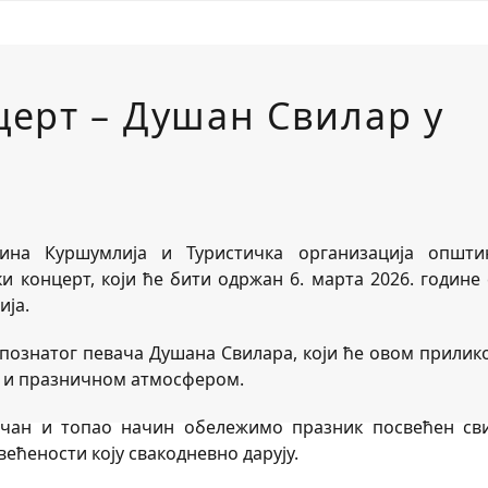
ерт – Душан Свилар у
на Куршумлија и Туристичка организација општи
 концерт, који ће бити одржан 6. марта 2026. године 
ија.
 познатог певача Душана Свилара, који ће овом прилик
м и празничном атмосфером.
ечан и топао начин обележимо празник посвећен св
ећености коју свакодневно дарују.