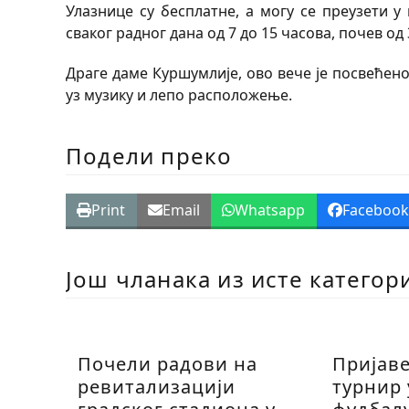
Улазнице су бесплатне, а могу се преузети у
сваког радног дана од 7 до 15 часова, почев од 
Драге даме Куршумлије, ово вече је посвећен
уз музику и лепо расположење.
Подели преко
Print
Email
Whatsapp
Faceboo
Још чланака из исте категор
Почели радови на
Пријав
ревитализацији
турнир