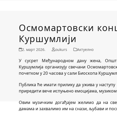
Осмомартовски конц
Куршумлији
2. март 2026.
oukurs
Актуелно
У сусрет Међународном дану жена, Општи
Куршумлија организују свечани Осмомартовски
почетком у 20 часова у сали Биоскопа Куршумл
Публика ће имати прилику да ужива у наступу
приредити вече испуњено емоцијама, музико
Овим музичким догађајем желимо да на св
дамама и захвалимо им на снази, љубави и посв