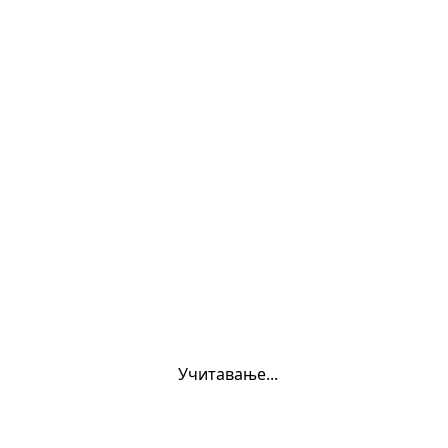
oukurs
Учитавање...