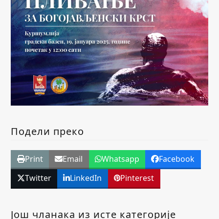
Подели преко
Print
Email
Whatsapp
Facebook
Twitter
LinkedIn
Pinterest
Још чланака из исте категорије