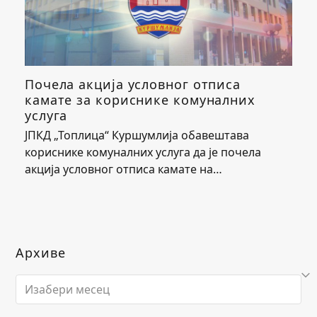
Почела акција условног отписа
камате за кориснике комуналних
услуга
ЈПКД „Топлица“ Куршумлија обавештава
кориснике комуналних услуга да је почела
акција условног отписа камате на…
Архиве
Архиве