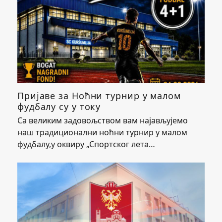
Пријаве за Ноћни турнир у малом
фудбалу су у току
Са великим задовољством вам најављујемо
наш традиционални ноћни турнир у малом
фудбалу,у оквиру „Спортског лета…