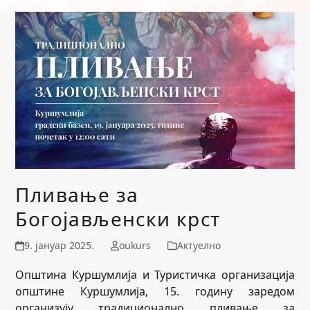
Пливање за
Богојављенски крст
9. јануар 2025.
oukurs
Актуелно
Општина Куршумлија и Туристичка организација
општине Куршумлија, 15. годину заредом
организују традиционално пливање за