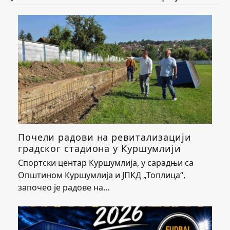
Почели радови на ревитализацији
градског стадиона у Куршумлији
Спортски центар Куршумлија, у сарадњи са
Општином Куршумлија и ЈПКД „Топлица“,
започео је радове на…