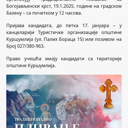
Богојављенски крст, 19.1.2025. године на градском
базену – са почетком у 12 часова.
Пријава кандидата, до петка 17. јануара – у
канцеларији Туристичке организације општине
Куршумлија (ул. Палих бораца 15) или позивом на
број 027/380-963.
Право учешћа имају кандидати са територије
општине Куршумлија.