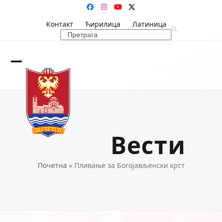
Skip
Facebook
Instagram
YouTube
Twitter
to
Контакт
Ћирилица
Латиница
content
Search
Open
Close
mobile
mobile
menu
menu
Вести
Почетна
»
Пливање за Богојављенски крст