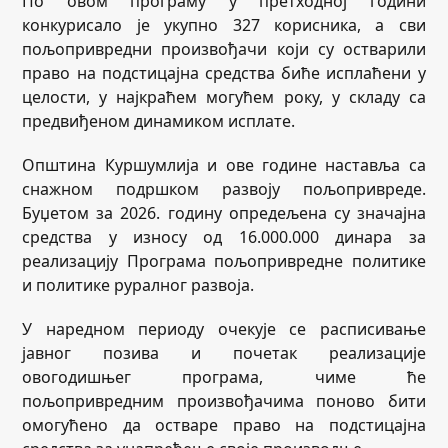
По овом програму у претходној години
конкурисало је укупно 327 корисника, а сви
пољопривредни произвођачи који су остварили
право на подстицајна средства биће исплаћени у
целости, у најкраћем могућем року, у складу са
предвиђеном динамиком исплате.
Општина Куршумлија и ове године наставља са
снажном подршком развоју пољопривреде.
Буџетом за 2026. годину опредељена су значајна
средства у износу од 16.000.000 динара за
реализацију Програма пољопривредне политике
и политике руралног развоја.
У наредном периоду очекује се расписивање
јавног позива и почетак реализације
овогодишњег програма, чиме ће
пољопривредним произвођачима поново бити
омогућено да остваре право на подстицајна