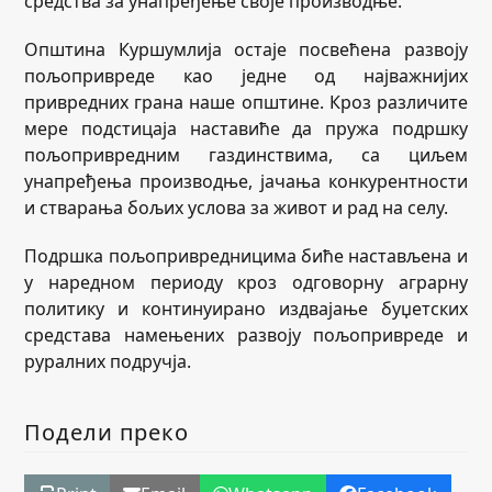
средства за унапређење своје производње.
Општина Куршумлија остаје посвећена развоју
пољопривреде као једне од најважнијих
привредних грана наше општине. Кроз различите
мере подстицаја наставиће да пружа подршку
пољопривредним газдинствима, са циљем
унапређења производње, јачања конкурентности
и стварања бољих услова за живот и рад на селу.
Подршка пољопривредницима биће настављена и
у наредном периоду кроз одговорну аграрну
политику и континуирано издвајање буџетских
средстава намењених развоју пољопривреде и
руралних подручја.
Подели преко