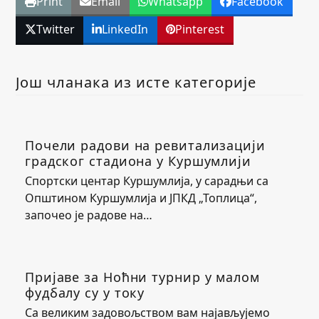
Print
Email
Whatsapp
Facebook
Twitter
LinkedIn
Pinterest
Још чланака из исте категорије
Почели радови на ревитализацији
градског стадиона у Куршумлији
Спортски центар Куршумлија, у сарадњи са
Општином Куршумлија и ЈПКД „Топлица“,
започео је радове на…
Пријаве за Ноћни турнир у малом
фудбалу су у току
Са великим задовољством вам најављујемо