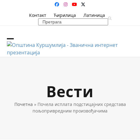
Skip
Facebook
Instagram
YouTube
Twitter
to
Контакт
Ћирилица
Латиница
content
Search
Open
Close
mobile
mobile
menu
menu
Вести
Почетна
»
Почела исплата подстицајних средстава
пољопривредним произвођачима