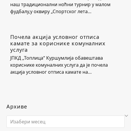
наш традиционални ноћни турнир у малом
фудбалу,у оквиру „Спортског лета…
Почела акција условног отписа
камате за кориснике комуналних
услуга
ЈПКД „Топлица“ Куршумлија обавештава
кориснике комуналних услуга да је почела
акција условног отписа камате на…
Архиве
Архиве