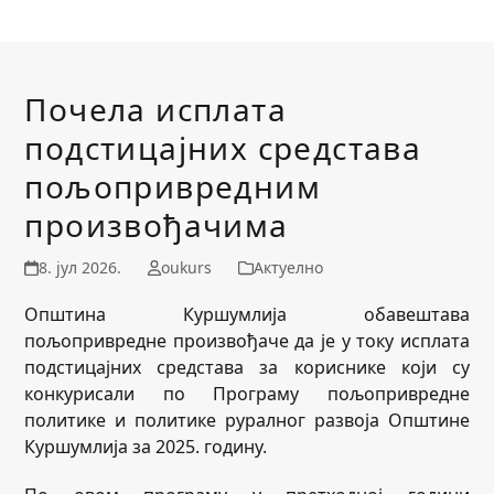
Почела исплата
подстицајних средстава
пољопривредним
произвођачима
8. јул 2026.
oukurs
Актуелно
Општина Куршумлија обавештава
пољопривредне произвођаче да је у току исплата
подстицајних средстава за кориснике који су
конкурисали по Програму пољопривредне
политике и политике руралног развоја Општине
Куршумлија за 2025. годину.