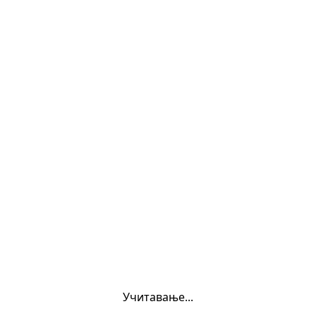
oukurs
Учитавање...