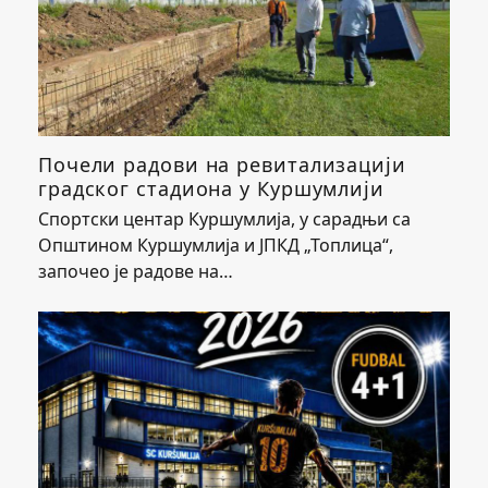
Почели радови на ревитализацији
градског стадиона у Куршумлији
Спортски центар Куршумлија, у сарадњи са
Општином Куршумлија и ЈПКД „Топлица“,
започео је радове на…