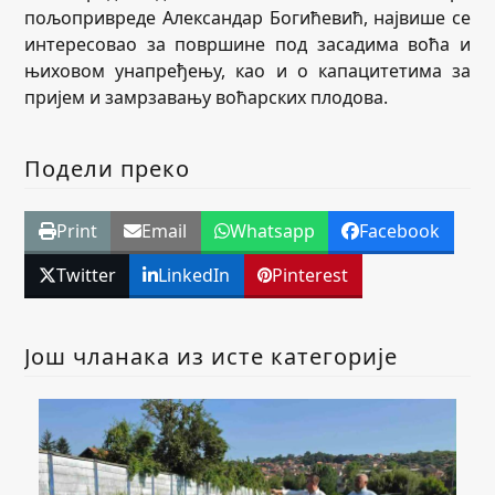
пољопривреде Александар Богићевић, највише се
интересовао за површине под засадима воћа и
њиховом унапређењу, као и о капацитетима за
пријем и замрзавању воћарских плодова.
Подели преко
Print
Email
Whatsapp
Facebook
Twitter
LinkedIn
Pinterest
Још чланака из исте категорије