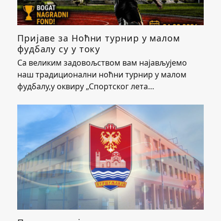
Пријаве за Ноћни турнир у малом
фудбалу су у току
Са великим задовољством вам најављујемо
наш традиционални ноћни турнир у малом
фудбалу,у оквиру „Спортског лета…