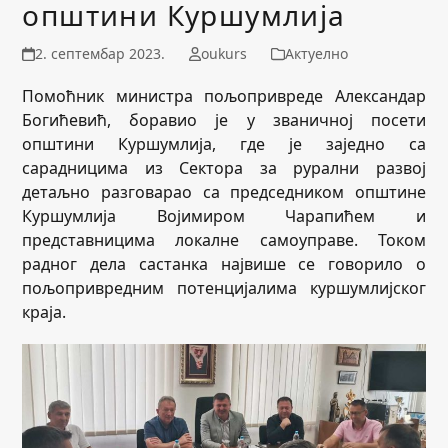
општини Куршумлија
2. септембар 2023.
oukurs
Актуелно
Помоћник министра пољопривреде Александар
Богићевић, боравио је у званичној посети
општини Куршумлија, где је заједно са
сарадницима из Сектора за рурални развој
детаљно разговарао са председником општине
Куршумлија Војимиром Чарапићем и
представницима локалне самоуправе. Током
радног дела састанка највише се говорило о
пољопривредним потенцијалима куршумлијског
краја.