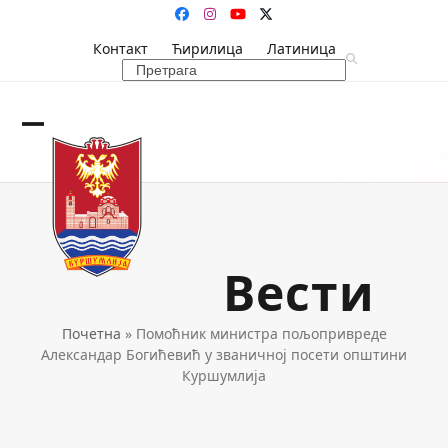
Skip
Facebook
Instagram
YouTube
Twitter
to
Контакт
Ћирилица
Латиница
content
Search
Open
Close
mobile
mobile
menu
menu
Вести
Почетна
»
Помоћник министра пољопривреде
Александар Богићевић у званичној посети општини
Куршумлија