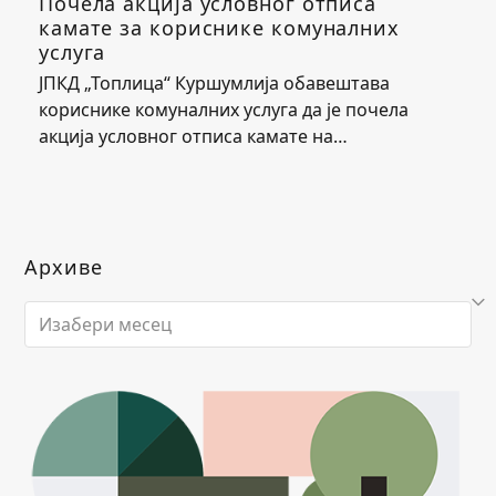
Почела акција условног отписа
камате за кориснике комуналних
услуга
ЈПКД „Топлица“ Куршумлија обавештава
кориснике комуналних услуга да је почела
акција условног отписа камате на…
Архиве
Архиве