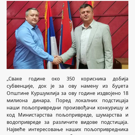
„Сваке године око 350 корисника добија
субвенције, док је за ову намену из буџета
Општине Куршумлија за ову године издвојено 18
милиона динара. Поред локалних подстицаја
наши пољопривредни произвођачи конкуришу и
код Министарства пољопривреде, шумарства и
водопривреде за различите видове подстицаја.
Највеће интересовање наших пољопривредника