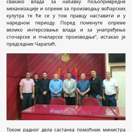
свакако влада за набавку пољопривредне
механизације и опреме за производњу воћарских
кулутра те ће се у том правцу наставити и у
наредном периоду. Поред поменуте опреме
велико интерсовање влада и за унапређење
сточарске и пчеларске производње“, истакао је
председник Чарапић.
Током радног дела састанка помоћник министра