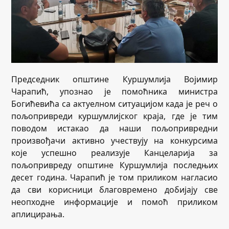
Председник општине Куршумлија Војимир
Чарапић, упознао је помоћника министра
Богићевића са актуелном ситуацијом када је реч о
пољопривреди куршумлијског краја, где је тим
поводом истакао да наши пољопривредни
произвођачи активно учествују на конкурсима
које успешно реализује Канцеларија за
пољопривреду општине Куршумлија последњих
десет година. Чарапић је том приликом нагласио
да сви корисници благовремено добијају све
неопходне информације и помоћ приликом
аплицирања.