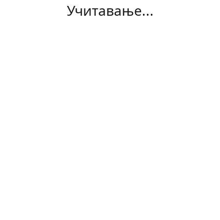
Учитавање...
Copyright Општина Куршумлија. Сва права задржана
2026
Покреће и развија: Служба за информисање Општине
Куршумлија