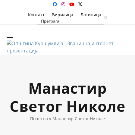
Skip
Facebook
Instagram
YouTube
Twitter
to
Контакт
Ћирилица
Латиница
content
Search
Open
Close
mobile
mobile
menu
menu
Манастир
Светог Николе
Почетна
»
Манастир Светог Николе