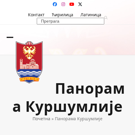
Skip
Facebook
Instagram
YouTube
Twitter
to
Контакт
Ћирилица
Латиница
content
Search
Open
Close
mobile
mobile
menu
menu
Панорам
а Куршумлије
Почетна
»
Панорама Куршумлије