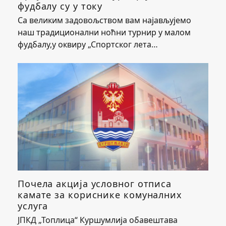
фудбалу су у току
Са великим задовољством вам најављујемо
наш традиционални ноћни турнир у малом
фудбалу,у оквиру „Спортског лета…
Почела акција условног отписа
камате за кориснике комуналних
услуга
ЈПКД „Топлица“ Куршумлија обавештава