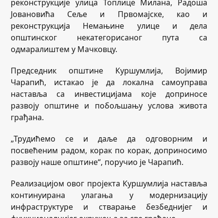
реконструкције улица Топлице Милана, Радоша
Јовановића Сеље и Првомајске, као и
реконструкција Немањине улице и дела
општинског некатегорисаног пута са
одмаралиштем у Мачковцу.
Председник општине Куршумлија, Војимир
Чарапић, истакао је да локална самоуправа
наставља са инвестицијама које доприносе
развоју општине и побољшању услова живота
грађана.
„Трудићемо се и даље да одговорним и
посвећеним радом, корак по корак, доприносимо
развоју наше општине“, поручио је Чарапић.
Реализацијом овог пројекта Куршумлија наставља
континуирана улагања у модернизацију
инфраструктуре и стварање безбеднијег и