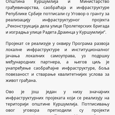
Општина Куршумлија и Министарство
грађевинарства, саобраћаја и инфраструктуре
Републике Србије потписали су Уговор о гранту за
реализацију инфраструктурног пројекта
„Реконструкција дела улице Пролетерских бригада
и изградња улице Радета Драинца у Куршумлији“.
Пројекат се реализује у оквиру Програма развоја
локалне инфраструктуре и институционалног
јачања локалних самоуправа, уз подршку
међународних партнера, а његов циљ је
унапређење саобраћајне инфраструктуре, боља
повезаност и стварање квалитетнијих услова за
живот грађана.
Ово је још један у низу значајних
инфраструктурних пројеката који се реализују на
територији општине Куршумлија. Потписивању
овог уговора претходили су пројекти