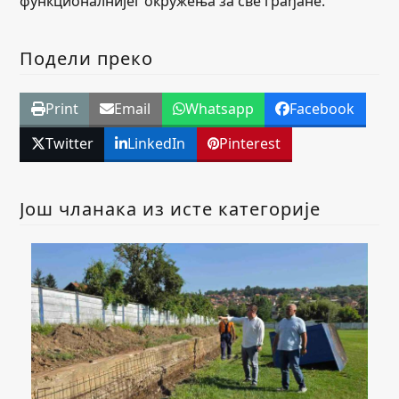
функционалнијег окружења за све грађане.
Подели преко
Print
Email
Whatsapp
Facebook
Twitter
LinkedIn
Pinterest
Још чланака из исте категорије