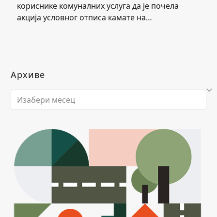
кориснике комуналних услуга да је почела
акција условног отписа камате на…
Архиве
Архиве