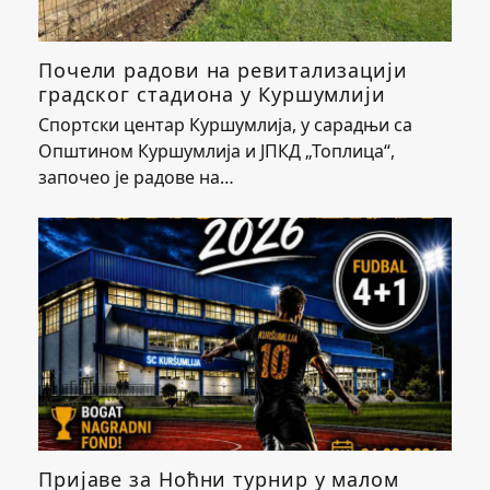
Почели радови на ревитализацији
градског стадиона у Куршумлији
Спортски центар Куршумлија, у сарадњи са
Општином Куршумлија и ЈПКД „Топлица“,
започео је радове на…
Пријаве за Ноћни турнир у малом