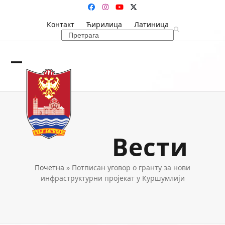
Skip
Facebook
Instagram
YouTube
Twitter
to
Контакт
Ћирилица
Латиница
content
Search
Open
Close
mobile
mobile
menu
menu
Вести
Почетна
»
Потписан уговор о гранту за нови
инфраструктурни пројекат у Куршумлији