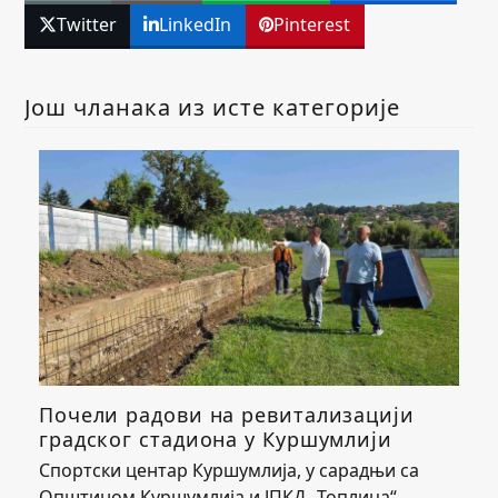
Twitter
LinkedIn
Pinterest
Још чланака из исте категорије
Почели радови на ревитализацији
градског стадиона у Куршумлији
Спортски центар Куршумлија, у сарадњи са
Општином Куршумлија и ЈПКД „Топлица“,