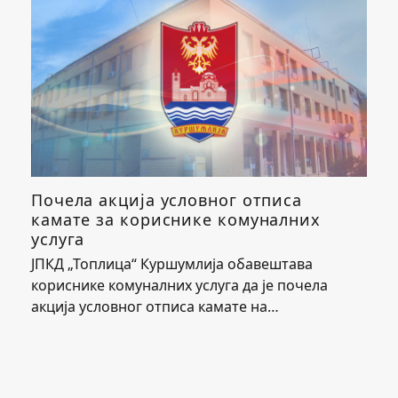
Почела акција условног отписа
камате за кориснике комуналних
услуга
ЈПКД „Топлица“ Куршумлија обавештава
кориснике комуналних услуга да је почела
акција условног отписа камате на…