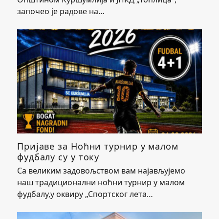
започео је радове на…
Пријаве за Ноћни турнир у малом
фудбалу су у току
Са великим задовољством вам најављујемо
наш традиционални ноћни турнир у малом
фудбалу,у оквиру „Спортског лета…