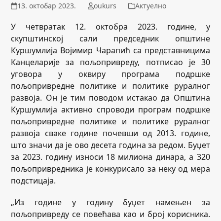
13. октобар 2023.
oukurs
Актуелно
У четвратак 12. октобра 2023. године, у
скупштинској сали председник општине
Куршумлија Војимир Чарапић са представницима
Канцеларије за пољопривреду, потписао је 30
уговора у оквиру програма подршке
пољопривредне политике и политике руралног
развоја. Он је тим поводом истакао да Општина
Куршумлија активно спроводи програм подршке
пољопривредне политике и политике руралног
развоја сваке године почевши од 2013. године,
што значи да је ово десета година за редом. Буџет
за 2023. годину износи 18 милиона динара, а 320
пољопривредника је конкурисало за неку од мера
подстицаја.
„Из године у годину буџет намењен за
пољопривреду се повећава као и број корисника.