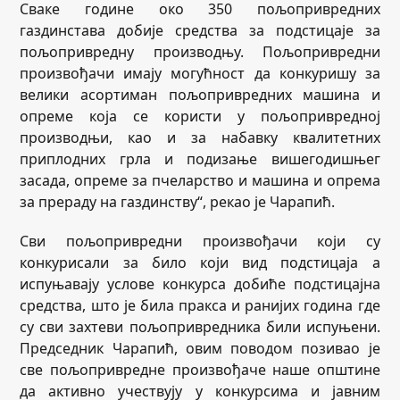
Сваке године око 350 пољопривредних
газдинстава добије средства за подстицаје за
пољопривредну производњу. Пољопривредни
произвођачи имају могућност да конкуришу за
велики асортиман пољопривредних машина и
опреме која се користи у пољопривредној
производњи, као и за набавку квалитетних
приплодних грла и подизање вишегодишњег
засада, опреме за пчеларство и машина и опрема
за прераду на газдинству“, рекао је Чарапић.
Сви пољопривредни произвођачи који су
конкурисали за било који вид подстицаја а
испуњавају услове конкурса добиће подстицајна
средства, што је била пракса и ранијих година где
су сви захтеви пољопривредника били испуњени.
Председник Чарапић, овим поводом позивао је
све пољопривредне произвођаче наше општине
да активно учествују у конкурсима и јавним