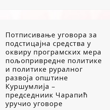
Потписивање уговора за
подстицајна средства у
оквиру програмских мера
пољопривредне политике
и политике руралног
развоја општине
Куршумлија –
председниик Чарапић
уручио уговоре