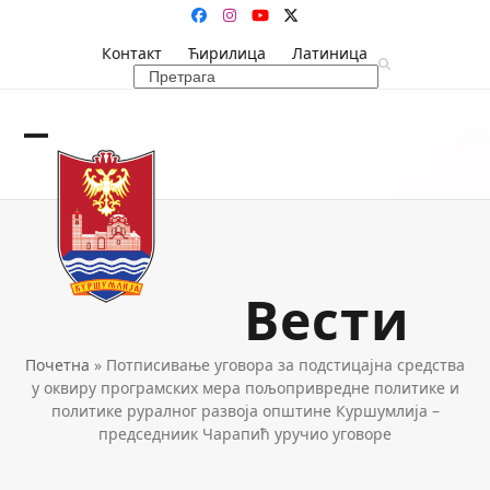
Skip
Facebook
Instagram
YouTube
Twitter
to
Контакт
Ћирилица
Латиница
content
Search
Open
Close
mobile
mobile
menu
menu
Вести
Почетна
»
Потписивање уговора за подстицајна средства
у оквиру програмских мера пољопривредне политике и
политике руралног развоја општине Куршумлија –
председниик Чарапић уручио уговоре