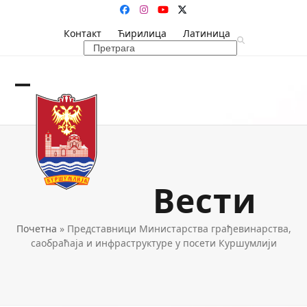
Skip
Facebook
Instagram
YouTube
Twitter
to
Контакт
Ћирилица
Латиница
content
Search
Open
Close
mobile
mobile
menu
menu
Вести
Почетна
»
Представници Министарства грађевинарства,
саобраћаја и инфраструктуре у посети Куршумлији