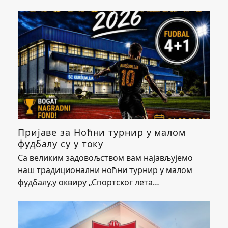
Пријаве за Ноћни турнир у малом
фудбалу су у току
Са великим задовољством вам најављујемо
наш традиционални ноћни турнир у малом
фудбалу,у оквиру „Спортског лета…