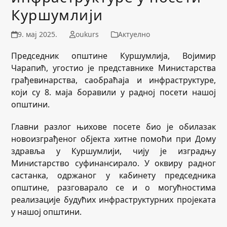
Куршумлији
9. мај 2025.
oukurs
Актуелно
Председник општине Куршумлија, Војимир
Чарапић, угостио је представнике Министарства
грађевинарства, саобраћаја и инфраструктуре,
који су 8. маја боравили у радној посети нашој
општини.
Главни разлог њихове посете био је обилазак
новоизграђеног објекта хитне помоћи при Дому
здравља у Куршумлији, чију је изградњу
Министарство суфинансирало. У оквиру радног
састанка, одржаног у кабинету председника
општине, разговарало се и о могућностима
реализације будућих инфраструктурних пројеката
у нашој општини.