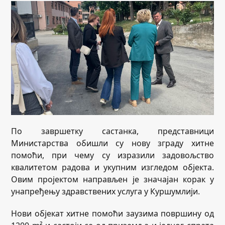
По завршетку састанка, представници
Министарства обишли су нову зграду хитне
помоћи, при чему су изразили задовољство
квалитетом радова и укупним изгледом објекта.
Овим пројектом направљен је значајан корак у
унапређењу здравствених услуга у Куршумлији.
Нови објекат хитне помоћи заузима површину од