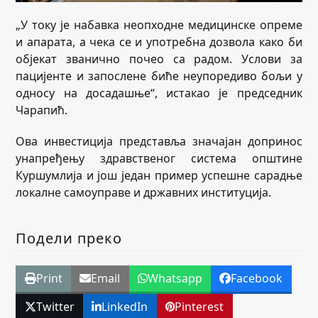
„У току је набавка неопходне медицинске опреме
и апарата, а чека се и употребна дозвола како би
објекат званично почео са радом. Услови за
пацијенте и запослене биће неупоредиво бољи у
односу на досадашње“, истакао је председник
Чарапић.
Ова инвестиција представља значајан допринос
унапређењу здравственог система општине
Куршумлија и још један пример успешне сарадње
локалне самоуправе и државних институција.
Подели преко
Print
Email
Whatsapp
Facebook
Twitter
LinkedIn
Pinterest