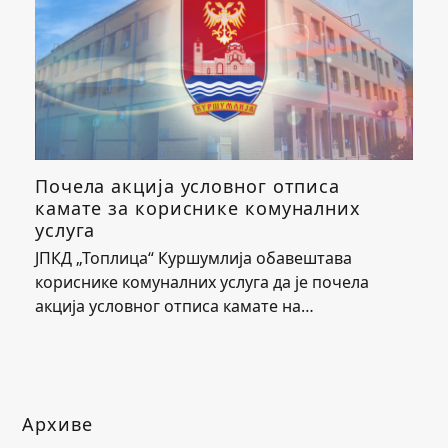
Почела акција условног отписа
камате за кориснике комуналних
услуга
ЈПКД „Топлица“ Куршумлија обавештава
кориснике комуналних услуга да је почела
акција условног отписа камате на…
Архиве