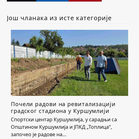
Још чланака из исте категорије
Почели радови на ревитализацији
градског стадиона у Куршумлији
Спортски центар Куршумлија, у сарадњи са
Општином Куршумлија и ЈПКД „Топлица“,
започео је радове на…