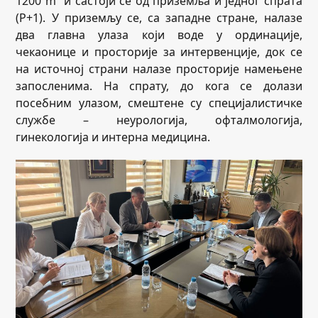
1200 m² и састоји се од приземља и једног спрата
(P+1). У приземљу се, са западне стране, налазе
два главна улаза који воде у ординације,
чекаонице и просторије за интервенције, док се
на источној страни налазе просторије намењене
запосленима. На спрату, до кога се долази
посебним улазом, смештене су специјалистичке
службе – неурологија, офталмологија,
гинекологија и интерна медицина.