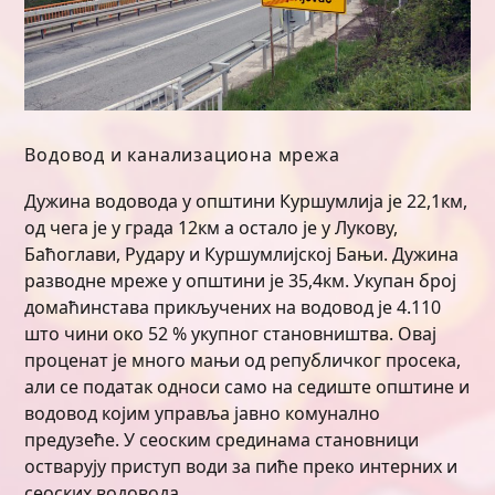
Водовод и канализациона мрежа
Дужина водовода у општини Куршумлија је 22,1км,
од чега је у града 12км а остало је у Лукову,
Баћоглави, Рудару и Куршумлијској Бањи. Дужина
разводне мреже у општини је 35,4км. Укупан број
домаћинстава прикључених на водовод је 4.110
што чини око 52 % укупног становништва. Овај
проценат је много мањи од републичког просека,
али се податак односи само на седиште општине и
водовод којим управља јавно комунално
предузеће. У сеоским срединама становници
остварују приступ води за пиће преко интерних и
сеоских водовода.