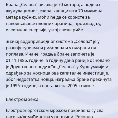
Брана „Селова“ висока је 70 метара, а воде из
акумулационог језера, капацитета 70 милиона
метара кубних, моћи ће да се користе за
наводњавање плодних ораница, производњу,
електичне енергије, узгој свеже рибе.
Значај водопривредног система „Селова“ је у
развоју туризма и риболова и у одбрани од
поплава. Иначе, градња бране започета је
01.11.1986. године, а годину дана раније основано
је Друштвено предузеће „Селова“ у Куршумлији и
одређено за носиоца ове капиталне инвестиције.
Због недостатка новца, изградња бране прекинута
је 1996. године, а настављена 2005. године.
Електромрежа
Електроенергетском мрежом покривена су сва
насеља/домаћинства у општини. Редовно