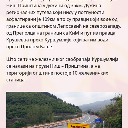
Ниш-Приштина у дужини од 36км. Дужина
регионалних путева који нису у потпуности
асфалтирани је 109км а то су правци који воде од
границе са општином Лепосавић на северозападу,
од Преполца на граници са КиМ и пут из правца
Крушевца преко Куршумлије који затим води
преко Пролом Бање.
Што се тиче железничког саобраћаја Куршумлија
се налази на прузи Ниш – Приштина, а на
територији општине постоје 10 железничких
станица.