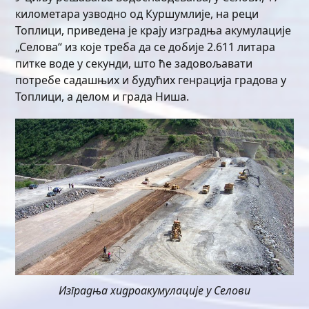
километара узводно од Куршумлије, на реци
Топлици, приведена је крају изградња акумулације
„Селова“ из које треба да се добије 2.611 литара
питке воде у секунди, што ће задовољавати
потребе садашњих и будућих генрација градова у
Топлици, а делом и града Ниша.
Изградња хидроакумулације у Селови