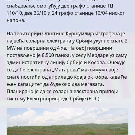
снабдевање омогућују две трафо станице ТЦ
110/10, две 35/10 и 24 трафо станице 10/04 ниског
напона.
На територији Општине Куршумлија изграђена је
највећа соларна електрана у Србији укупне снаге 2
МW на површини од 4 ха. На овој површини
постављено је 8.500 паноа, у селу Мердаре уз саму
административну линију Србије и Косова. Очекује
се да ће електрана „Матарова“ максимум своје
снаге постићи од априла до краја октобра, када ће
њен капацитет да буде око два мегавата.
Планирано је да се соларна електрана припоји
систему Електропривреде Србије (ЕПС).