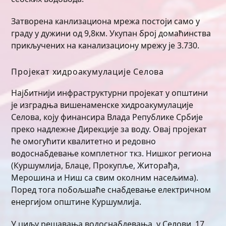
Затворена канлизациона мрежа постоји само у
граду у дужини од 9,8км. Укупан број домаћинства
прикључених на канализациону мрежу је 3.730.
Пројекат хидроакумулације Селова
Најбитнији инфраструктурни пројекат у општини
је изградња вишенаменске хидроакумулације
Селова, коју финансира Влада Републике Србије
преко надлежне Дирекције за воду. Овај пројекат
ће омогућити квалитетно и редовно
водоснабдевање комплетног ткз. Нишког региона
(Куршумлија, Блаце, Прокупље, Житорађа,
Мерошина и Ниш са свим околним насељима).
Поред тога побољшаће снабдевање електричном
енергијом општине Куршумлија.
У циљу решавања водоснабдевања, у Селови, 17