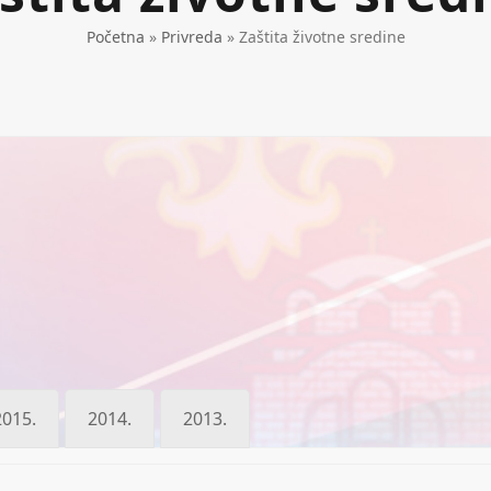
Početna
»
Privreda
»
Zaštita životne sredine
2015.
2014.
2013.