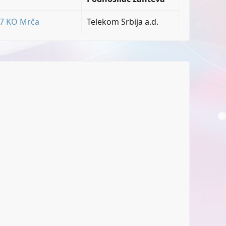
77 KO Mrča
Telekom Srbija a.d.