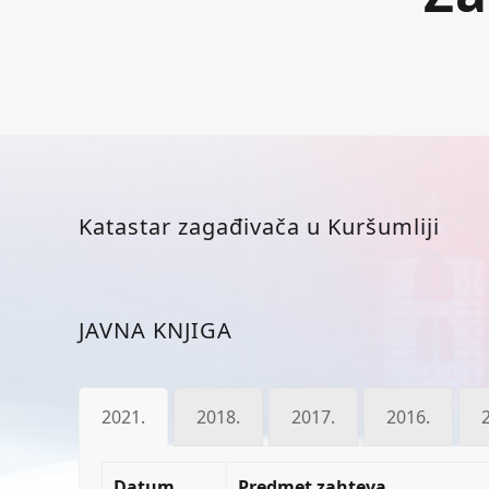
Katastar zagađivača u Kuršumliji
JAVNA KNJIGA
2021.
2018.
2017.
2016.
Datum
Predmet zahteva