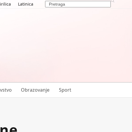
Search
irilica
Latinica
vstvo
Obrazovanje
Sport
ine