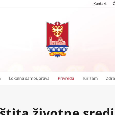
Kontakt
Ć
a
Lokalna samouprava
Privreda
Turizam
Zdra
štita životne sred