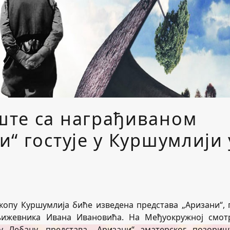
ште са награђиваном
“ гостује у Куршумлији 
оскопу Куршумлија биће изведена представа „Аризани“, 
њижевника Ивана Ивановића. На Међуокружној смот
у Лебану, представа „Аризани“ аматерског позориш