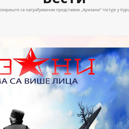
зориште са награђиваном представом „Аризани“ гостује у Куршу