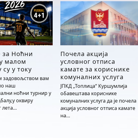
е за Ноћни
Почела акција
 у малом
условног отписа
 су у току
камате за кориснике
комуналних услуга
м задовољством вам
мо наш
ЈПКД „Топлица“ Куршумлија
ални ноћни турнир у
обавештава кориснике
балу,у оквиру
комуналних услуга да је почела
г лета…
акција условног отписа камате
на…