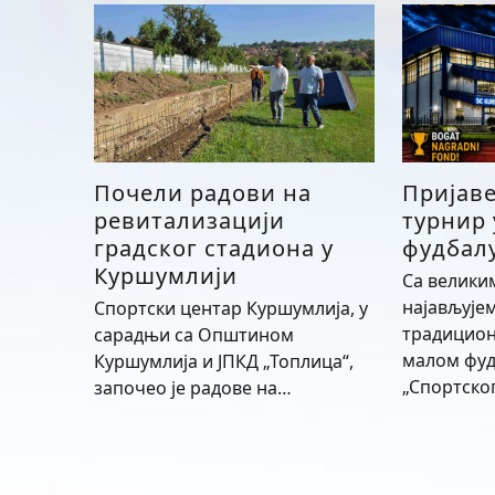
Почели радови на
Пријав
ревитализацији
турнир
градског стадиона у
фудбалу
Куршумлији
Са велики
најављује
Спортски центар Куршумлија, у
традицион
сарадњи са Општином
малом фуд
Куршумлија и ЈПКД „Топлица“,
„Спортско
започео је радове на…