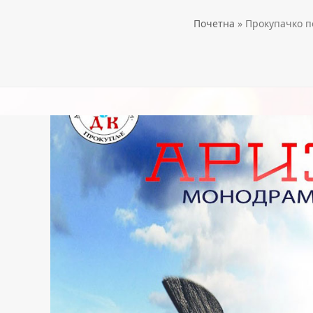
Почетна
»
Прокупачко по