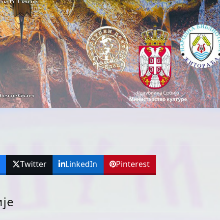
k
Twitter
LinkedIn
Pinterest
ије