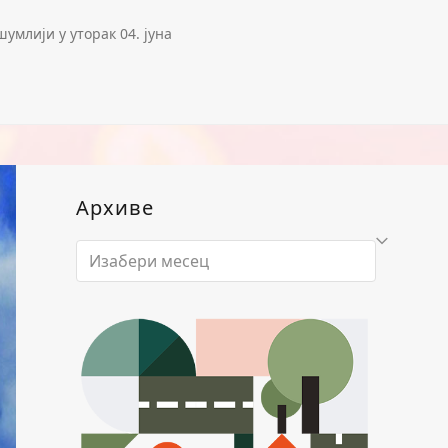
млији у уторак 04. јуна
Архиве
Архиве