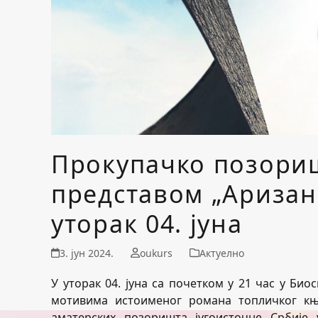
Прокупачко позори
представом „Аризани
уторак 04. јуна
3. јун 2024.
oukurs
Актуелно
У уторак 04. јуна са почетком у 21 час у Би
мотивима истоименог романа топличког к
аматерских позоришта југоисточне Србије 