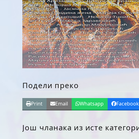
Подели преко
Print
Email
Whatsapp
Faceboo
Још чланака из исте категор