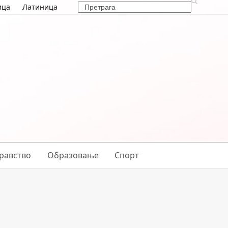
Search
ица
Латиница
равство
Образовање
Спорт