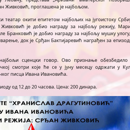
ан Живковић, проглашена је најбољом.
и театар окити епитетом најбољих на југоистоку Србиј
 Живковић је добио награду за најбољу режију, Мари
е Бранковић је добио награду за најбољу мушку улогу,
варење, док је Срђан Бактијаревић награђен за епизод
најбољи сценцки говор. Ово признање обезбедило 
кој смотри које ће се у јуну месецу одржати у Кул
ичког писца Ивана Ивановића.
оду од 12 до 20 часова. Цена: 200 динара.