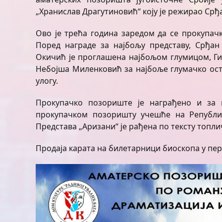
„Хранислав Драгутиновић“ коју је режирао Срђ
Ово је трећа година заредом да се прокупачк
Поред награде за најбољу представу, Срђан
Окичић је проглашена најбољом глумицом, Гил
Небојша Миленковић за најбоље глумачко ост
улогу.
Прокупачко позориште је награђено и за 
прокупачком позоришту учешће на Републич
Представа „Аризани“ је рађена по тексту топл
Продаја карата на билетарници биоскопа у пери