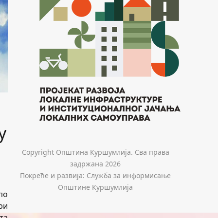
у
Copyright Општина Куршумлија. Сва права
задржана 2026
Покреће и развија: Служба за информисање
Општине Куршумлија
по
ри
та