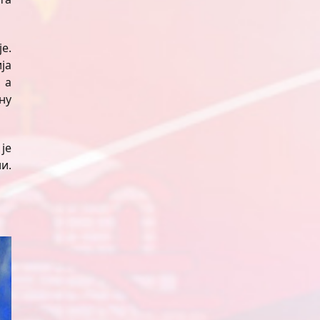
е.
ја
 а
ну
је
и.