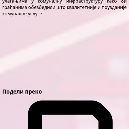
улагањима у комуналну инфраструктуру како би
грађанима обезбедили што квалитетније и поузданије
комуналне услуге.
Подели преко