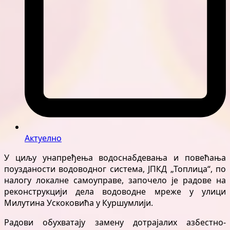
Актуелно
У циљу унапређења водоснабдевања и повећања
поузданости водоводног система, ЈПКД „Топлица“, по
налогу локалне самоуправе, започело је радове на
реконструкцији дела водоводне мреже у улици
Милутина Ускоковића у Куршумлији.
Радови обухватају замену дотрајалих азбестно-