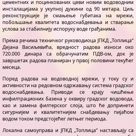
цементних и поцинкованих цеви новим водоводним
инсталацијама у укупној дужини од 90 метара. Циљ
реконструкције је смањење губитака на мрежи,
побољшање квалитета водоснабдевања и стварање
услова за стабилнију испоруку воде грађанима.
Према речима техничког руководиоца ЈПКД „Топлица“
Дејана Васиљевића, вредност радова износи око
720.000 динара са обрачунатим ПДВ-ом, док је
завршетак радова планиран у првој половини текућег
месеца.
Поред радова на водоводној мрежи, у току су и
активности на редовном одржавању система градског
водоснабдевања. Приводи се крају чишћење
инфилтрационих базена у оквиру градског водовода,
као и замена филтерског слоја, што ће допринети
сигурнијем и квалитетнијем снабдевању пијаћом
водом током предстојећег летњег периода.
Локална самоуправа и ЈПКД „Топлица“ настављају са