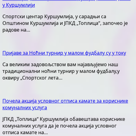
у Куршумлији
Спортски центар Куршумлија, у сарадњи са
Општином Куршумлија и ЈПКД „Топлица“, започео је
радове на…
Пријаве за Ноћни турнир у малом фудбалу су у току
Са великим задовољством вам најављујемо наш
традиционални ноћни турнир у малом фудбалу,у
оквиру „Спортског лета…
Почела акција условног отписа камате за кориснике
комуналних услуга
ЈПКД „Топлица“ Куршумлија обавештава кориснике
комуналних услуга да је почела акција условног
отписа камате на…