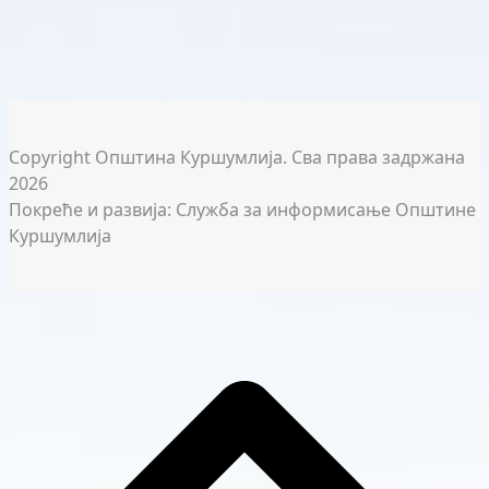
Copyright Општина Куршумлија. Сва права задржана
2026
Покреће и развија: Служба за информисање Општине
Куршумлија