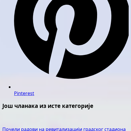
Pinterest
Још чланака из исте категорије
Почели радови на ревитализацији градског стадиона