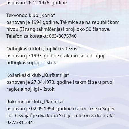
osnovan 26.12.1976. godine
Tekvondo klub „Korio“
osnovan je 1994.godine. Takmiče se na republičkom
nivou (II rang takmičenja) i broji oko 50 članova.
Telefon za kontakt: 063/8075740
Odbojkaški klub „Toplički vitezovi“
osnovan je 1997. godine i takmiči se u drugoj
odbojkaškoj ligi – Istok
Košarkaški klub „Kuršumlija“
osnovan je 27.04.1973. godine i takmiči se u prvoj
regionalnoj ligi – Istok
Rukometni klub „Planinka“
osnovan je 02.09.1994. godine i takmiči se u Super
ligi. Osvajač je dva kupa Srbije. Telefon za kontakt:
027/381-344