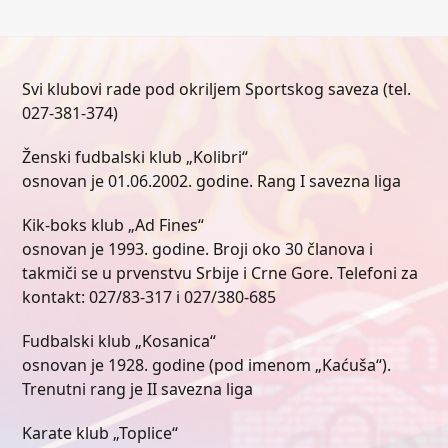
Svi klubovi rade pod okriljem Sportskog saveza (tel.
027-381-374)
Ženski fudbalski klub „Kolibri“
osnovan je 01.06.2002. godine. Rang I savezna liga
Kik-boks klub „Ad Fines“
osnovan je 1993. godine. Broji oko 30 članova i
takmiči se u prvenstvu Srbije i Crne Gore. Telefoni za
kontakt: 027/83-317 i 027/380-685
Fudbalski klub „Kosanica“
osnovan je 1928. godine (pod imenom „Kaćuša“).
Trenutni rang je II savezna liga
Karate klub „Toplice“