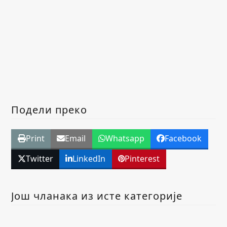
Подели преко
Print
Email
Whatsapp
Facebook
Twitter
LinkedIn
Pinterest
Још чланака из исте категорије