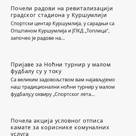
Почели радови на ревитализацији
градског стадиона у Куршумлији
Спортски центар Куршумлија, у сарадњи са
Општином Куршумлија и ЈПКД „Топлица“,
започео је радове на…
Пријаве за Ноћни турнир у малом
фудбалу су у току
Са великим задовољством вам најављујемо
наш традиционални ноћни турнир у малом
фудбалу,у оквиру „Спортског лета…
Почела акција условног отписа
камате за кориснике комуналних
услуга