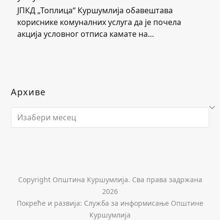
ЈПКД „Топлица“ Куршумлија обавештава
кориснике комуналних услуга да је почела
акција условног отписа камате на…
Архиве
Архиве
Copyright Општина Куршумлија. Сва права задржана
2026
Покреће и развија: Служба за информисање Општине
Куршумлија