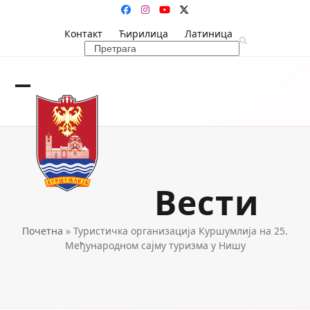
Skip
Facebook
Instagram
YouTube
Twitter
to
Контакт
Ћирилица
Латиница
content
Search
Open
Close
mobile
mobile
menu
menu
Вести
Почетна
»
Туристичка организација Куршумлија на 25.
Међународном сајму туризма у Нишу