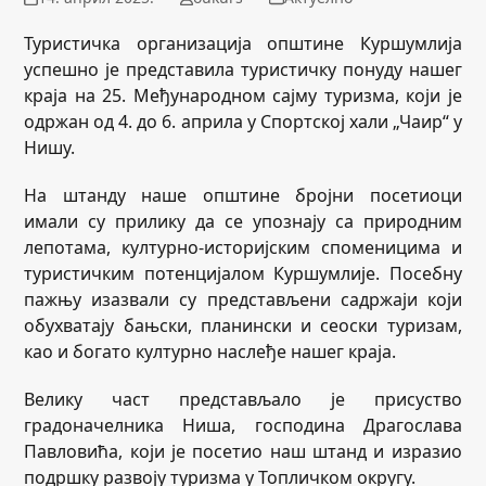
Туристичка организација општине Куршумлија
успешно је представила туристичку понуду нашег
краја на 25. Међународном сајму туризма, који је
одржан од 4. до 6. априла у Спортској хали „Чаир“ у
Нишу.
На штанду наше општине бројни посетиоци
имали су прилику да се упознају са природним
лепотама, културно-историјским споменицима и
туристичким потенцијалом Куршумлије. Посебну
пажњу изазвали су представљени садржаји који
обухватају бањски, планински и сеоски туризам,
као и богато културно наслеђе нашег краја.
Велику част представљало је присуство
градоначелника Ниша, господина Драгослава
Павловића, који је посетио наш штанд и изразио
подршку развоју туризма у Топличком округу.