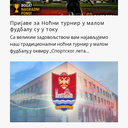
Пријаве за Ноћни турнир у малом
фудбалу су у току
Са великим задовољством вам најављујемо
наш традиционални ноћни турнир у малом
фудбалу,у оквиру „Спортског лета…