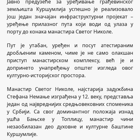
Јавно предузеће за уређивање грађевинског
земљишта Куршумлија успешно је реализовало
још један значајан инфраструктурни пројекат –
уређење прилазног пута који води од улаза у
порту до конака манастира Светог Николе.
Пут је утабан, уређен и посут атестираним
дробљеним каменом, чиме је не само олакшан
приступ манастирском комплексу, већ је и
допринето унапређењу општег изгледа овог
културно-историјског простора.
Манастир Светог Николе, најстарија задужбина
Стефана Немање изграђена у 12. веку, представља
један од највреднијих средњовековних споменика
у Србији. Са свог доминантног положаја изнад
ушћа Бањске у Топлицу, манастир чини
незаобилазан део духовне и културне баштине
Куршумлије.