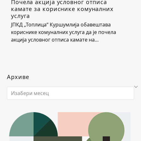
Почела акција условног отписа
камате за кориснике комуналних
услуга
ЈПКД „Топлица“ Куршумлија обавештава
кориснике комуналних услуга да је почела
акција условног отписа камате на…
Архиве
Архиве