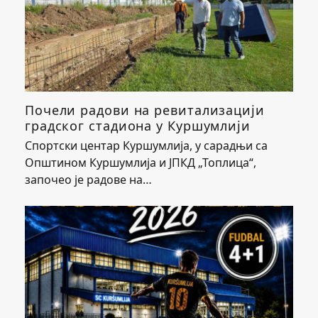
Почели радови на ревитализацији
градског стадиона у Куршумлији
Спортски центар Куршумлија, у сарадњи са
Општином Куршумлија и ЈПКД „Топлица“,
започео је радове на…