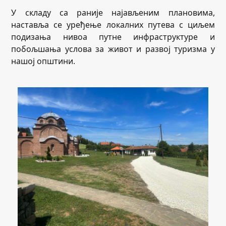
У складу са раније најављеним плановима,
наставља се уређење локалних путева с циљем
подизања нивоа путне инфраструктуре и
побољшања услова за живот и развој туризма у
нашој општини.