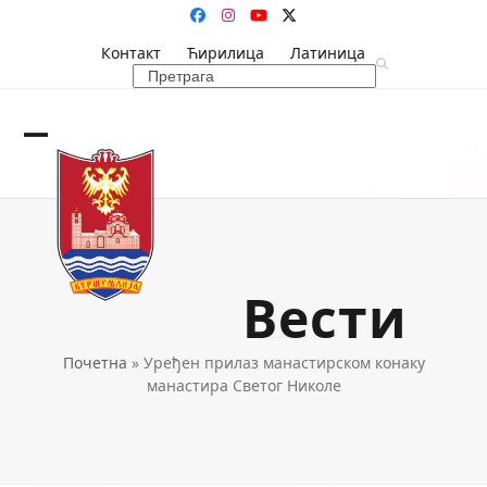
Skip
Facebook
Instagram
YouTube
Twitter
to
Контакт
Ћирилица
Латиница
content
Search
Open
Close
mobile
mobile
menu
menu
Вести
Почетна
»
Уређен прилаз манастирском конаку
манастира Светог Николе